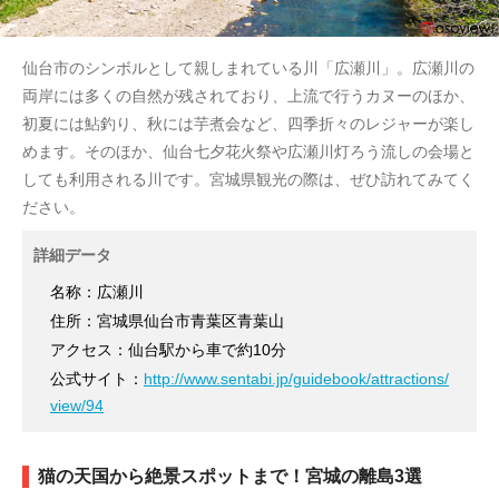
仙台市のシンボルとして親しまれている川「広瀬川」。広瀬川の
両岸には多くの自然が残されており、上流で行うカヌーのほか、
初夏には鮎釣り、秋には芋煮会など、四季折々のレジャーが楽し
めます。そのほか、仙台七夕花火祭や広瀬川灯ろう流しの会場と
しても利用される川です。宮城県観光の際は、ぜひ訪れてみてく
ださい。
詳細データ
名称：広瀬川
住所：宮城県仙台市青葉区青葉山
アクセス：仙台駅から車で約10分
公式サイト：
http://www.sentabi.jp/guidebook/attractions/
view/94
猫の天国から絶景スポットまで！宮城の離島3選