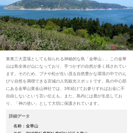
東奥三大霊場としても知られる神秘的な島「金華山」。この金華
山は島全体が山になっており、手つかずの自然が多く残されてい
ます。そのため、ブナや松が生い茂る自然豊かな環境の中でのん
びり自然を満喫できる宮城の人気観光スポットです。島の中心部
にある金華山黄金山神社では、3年続けてお参りすればお金に不
自由しないという言い伝えも。また、島内には鹿が生息してお
り、「神の使い」として大切に保護されています。
詳細データ
名称：金華山