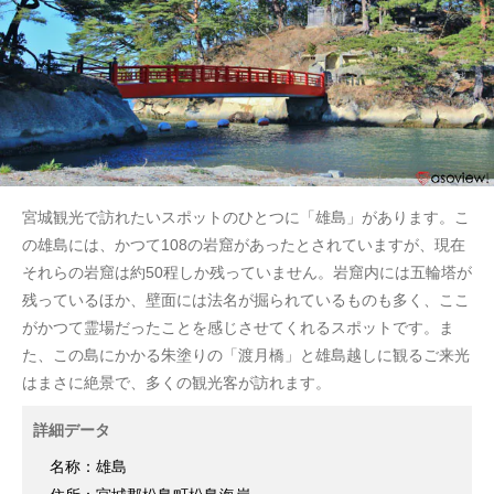
宮城観光で訪れたいスポットのひとつに「雄島」があります。こ
の雄島には、かつて108の岩窟があったとされていますが、現在
それらの岩窟は約50程しか残っていません。岩窟内には五輪塔が
残っているほか、壁面には法名が掘られているものも多く、ここ
がかつて霊場だったことを感じさせてくれるスポットです。ま
た、この島にかかる朱塗りの「渡月橋」と雄島越しに観るご来光
はまさに絶景で、多くの観光客が訪れます。
詳細データ
名称：雄島