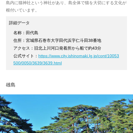
島内に猫神社という神社があり、島全体で猫を大切にする文化が
根付いています。
詳細データ
名称：田代島
住所：宮城県石巻市大字田代浜字仁斗田38番地
アクセス：旧北上川河口発着所から船で約43分
公式サイト：
https://www.city.ishinomaki.lg.jp/cont/10053
500/0050/3639/3639.html
雄島