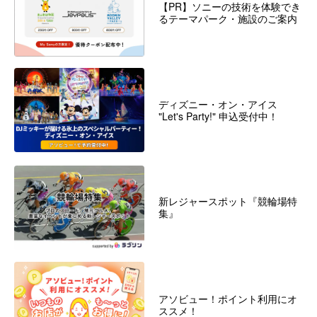
【PR】ソニーの技術を体験でき
るテーマパーク・施設のご案内
ディズニー・オン・アイス
"Let's Party!" 申込受付中！
新レジャースポット『競輪場特
集』
アソビュー！ポイント利用にオ
ススメ！