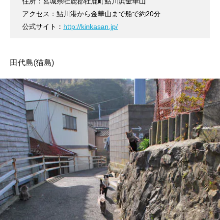
住所：宮城県牡鹿郡牡鹿町鮎川浜金華山
アクセス：鮎川港から金華山まで船で約20分
公式サイト：
http://kinkasan.jp/
田代島(猫島)