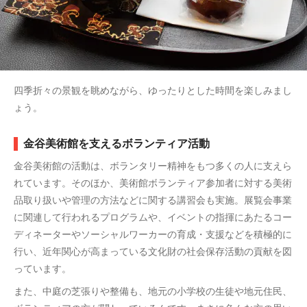
四季折々の景観を眺めながら、ゆったりとした時間を楽しみまし
ょう。
金谷美術館を支えるボランティア活動
金谷美術館の活動は、ボランタリー精神をもつ多くの人に支えら
れています。そのほか、美術館ボランティア参加者に対する美術
品取り扱いや管理の方法などに関する講習会も実施。展覧会事業
に関連して行われるプログラムや、イベントの指揮にあたるコー
ディネーターやソーシャルワーカーの育成・支援などを積極的に
行い、近年関心が高まっている文化財の社会保存活動の貢献を図
っています。
また、中庭の芝張りや整備も、地元の小学校の生徒や地元住民、