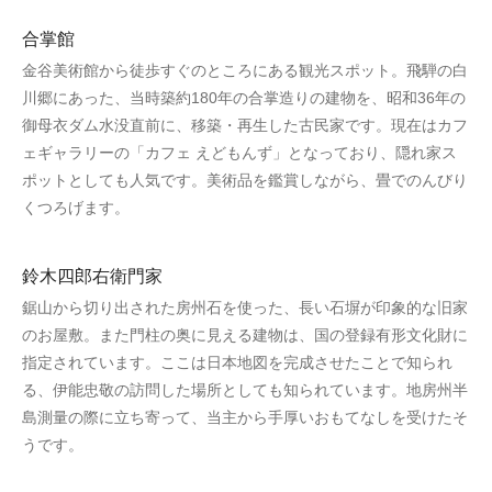
合掌館
金谷美術館から徒歩すぐのところにある観光スポット。飛騨の白
川郷にあった、当時築約180年の合掌造りの建物を、昭和36年の
御母衣ダム水没直前に、移築・再生した古民家です。現在はカフ
ェギャラリーの「カフェ えどもんず」となっており、隠れ家ス
ポットとしても人気です。美術品を鑑賞しながら、畳でのんびり
くつろげます。
鈴木四郎右衛門家
鋸山から切り出された房州石を使った、長い石塀が印象的な旧家
のお屋敷。また門柱の奥に見える建物は、国の登録有形文化財に
指定されています。ここは日本地図を完成させたことで知られ
る、伊能忠敬の訪問した場所としても知られています。地房州半
島測量の際に立ち寄って、当主から手厚いおもてなしを受けたそ
うです。