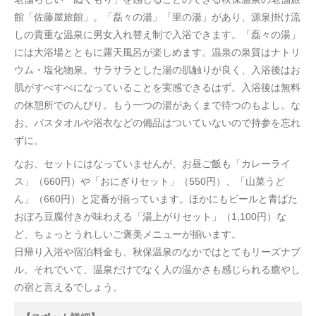
館「佐藤屋旅館」。「磊々の湯」「里の湯」があり、源泉掛け流
しの貴重な温泉に男女入れ替え制で入浴できます。「磊々の湯」
には大浴場とともに露天風呂が楽しめます。温泉の泉質はナトリ
ウム・塩化物泉。サラサラとした湯の肌触りが良く、入浴後はお
肌がすべすべになっていることを実感できるはず。入浴後は無料
の休憩所でのんびり。もう一つの湯があくまで待つのもよし。な
お、バスタオルや浴衣などの備品はついていないので持参を忘れ
ずに。
なお、セットにはなっていませんが、お昼ご飯も「カレーライ
ス」（660円）や「おにぎりセット」（550円）、「山菜うど
ん」（660円）と定番が揃っています。ほかにもビールと青ばた
おぼろ豆腐付きが味わえる「湯上がりセット」（1,100円）な
ど、ちょっとうれしいご褒美メニューが揃います。
日帰り入浴や宿泊料金も、秋保温泉のなかではとてもリーズナブ
ル。それでいて、温泉だけでなく人の温かさも感じられる癒やし
の宿と言えるでしょう。