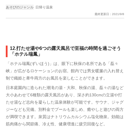
あそびのジャンル
日帰り温泉
最終更新日：
2021/9/8
12.打たせ湯や6つの露天風呂で至福の時間を過ごそう
「ホテル瑞鳳」
「ホテル瑞鳳(ずいほう)」は、眼下に秋保の名所である「磊々
峡」が広がるロケーションのお宿。館内では男女暖簾の入れ替え
制で織姫と牽牛両方のお風呂を楽しむことができます。
日本庭園内に造られた潮滝の湯・大和、秋保の湯、磊々の湯など
大小あわせて6種類の露天風呂があり、深さ約130cmの立湯や打
たせ湯など志向を凝らした温泉体験が可能です。サウナ、ジャグ
ジーなども完備。別料金でプールも楽しめ、癒やしと遊びの両方
が満喫できます。泉質はナトリウムカルシウム塩化物泉。効能は
筋肉痛から関節痛、冷え性、健康増進に疲労回復など。