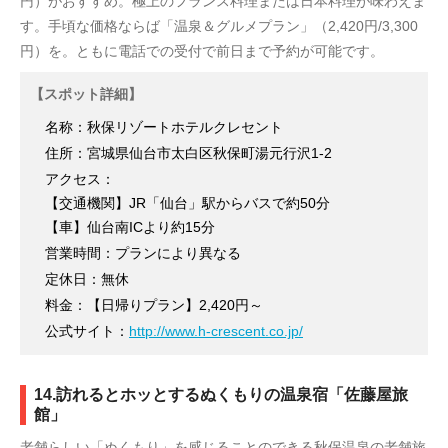
円）がおすすめ。極上のフランス料理または日本料理が味わえま
す。手頃な価格ならば「温泉＆グルメプラン」（2,420円/3,300
円）を。ともに電話での受付で前日まで予約が可能です。
【スポット詳細】
名称：秋保リゾートホテルクレセント
住所：宮城県仙台市太白区秋保町湯元行沢1-2
アクセス：
【交通機関】JR「仙台」駅からバスで約50分
【車】仙台南ICより約15分
営業時間：プランにより異なる
定休日：無休
料金：【日帰りプラン】2,420円～
公式サイト：
http://www.h-crescent.co.jp/
14.訪れるとホッとするぬくもりの温泉宿「佐藤屋旅
館」
老舗らしい「ぬくもり」を感じることのできる秋保温泉の老舗旅