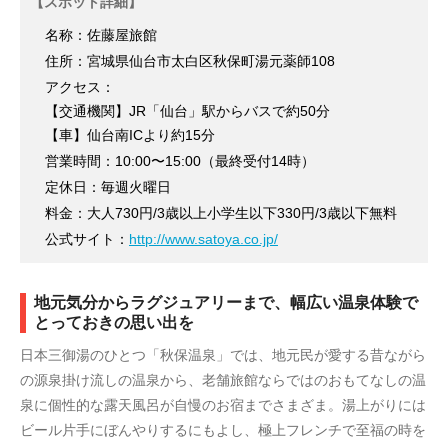
【スポット詳細】
名称：佐藤屋旅館
住所：宮城県仙台市太白区秋保町湯元薬師108
アクセス：
【交通機関】JR「仙台」駅からバスで約50分
【車】仙台南ICより約15分
営業時間：10:00〜15:00（最終受付14時）
定休日：毎週火曜日
料金：大人730円/3歳以上小学生以下330円/3歳以下無料
公式サイト：
http://www.satoya.co.jp/
地元気分からラグジュアリーまで、幅広い温泉体験で
とっておきの思い出を
日本三御湯のひとつ「秋保温泉」では、地元民が愛する昔ながら
の源泉掛け流しの温泉から、老舗旅館ならではのおもてなしの温
泉に個性的な露天風呂が自慢のお宿までさまざま。湯上がりには
ビール片手にぼんやりするにもよし、極上フレンチで至福の時を