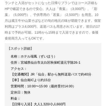
ランチと入浴がセットになった日帰りプランではコース詳細も
HPで確認できるので安心。大人は「青葉」（3,000円）、「彩
葉」（5,000円）、子供専用の「若葉」（2,500円）を用意。10
月は蔵王牛や山菜そばなどの旬の地元の味が堪能できます。個室
利用はプラス4,000円、送迎バスも用意されています。前日の17
時まで予約が可能。11時から15時まで入浴できますので、食後
食前両方入ってもOKです。
【スポット詳細】
名称：ホテル瑞鳳（ずいほう）
住所：宮城県仙台市太白区秋保町湯元字除26-1
アクセス：
【交通機関】JR「仙台」駅から無料送迎バスで約40分
【車】仙台南ICより約15分
営業時間：10:00〜15:00（最終受付14:00）
定休日：無休
料金：
【日帰り入浴】大人1,320/小人660円