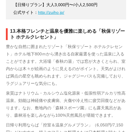
【日帰りプラン】大人3,000円〜/小人2,500円
公式サイト：
http://zuiho.jp/
13.本格フレンチと温泉を優雅に楽しめる「秋保リゾー
ト ホテルクレセント」
豊かな自然に囲まれたリゾート「秋保リゾート ホテルクレセン
ト」ホテル地下800ｍから湧き出る自家厳選を使った温泉に入る
ことができます。大浴場「春秋の湯」では窓が大きくとられ、室
内からは木々が絵画のように見えるのがポイント。天気がよけれ
ば満点の星空も眺められます。ジャグジーバスも完備しており、
ラグジュアリーな気分にも。
泉質はナトリウム・カルシウム塩化源泉・低張性弱アルカリ性高
温泉。効能は神経痛や皮膚病、火傷や冷え性に疲労回復などがあ
ります。なお、敷地内の「森林スポーツ園」にも露天風呂があ
り、森林浴を楽しみながら100%天然風呂が堪能できます。
日帰り利用ならば「控室＆温泉グルメプラン」（6,050円/7,150