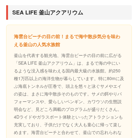
SEA LIFE 釜山アクアリウム
海雲台ビーチの目の前！まるで海中散歩気分を味わ
える釜山の人気水族館
釜山を代表する観光地、海雲台ビーチの目の前に広がる
「SEA LIFE 釜山アクアリウム」は、まるで海の中にい
るような没入感を味わえる国内最大級の水族館。約250
種1万匹以上の海洋生物が暮らしています。特に80mに及
ぶ海底トンネルが圧巻で、頭上を悠々と泳ぐサメやエイ
の姿は、まさに海中散歩そのものです。サメの餌やりパ
フォーマンスや、愛らしいペンギン、カワウソの生態説
明会など、見どころ満載のプログラムが盛りだくさん。
4Dライドやガラスボート体験といったアトラクションも
充実しており、子供だけでなく大人も童心に帰って楽し
めます。海雲台ビーチと合わせて、釜山での忘れられな