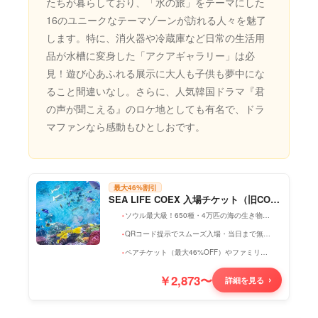
たちが暮らしており、「水の旅」をテーマにした
16のユニークなテーマゾーンが訪れる人々を魅了
します。特に、消火器や冷蔵庫など日常の生活用
品が水槽に変身した「アクアギャラリー」は必
見！遊び心あふれる展示に大人も子供も夢中にな
ること間違いなし。さらに、人気韓国ドラマ『君
の声が聞こえる』のロケ地としても有名で、ドラ
マファンなら感動もひとしおです。
最大46%割引
SEA LIFE COEX 入場チケット（旧COE
Xアクアリウム）
ソウル最大級！650種・4万匹の海の生き物に出会える
QRコード提示でスムーズ入場・当日まで無料キャンセルOK
ペアチケット（最大46%OFF）やファミリーチケットも選べる
￥2,873〜
詳細を見る