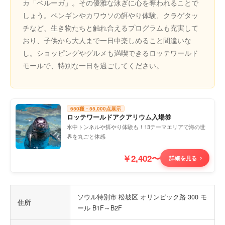
カ「ベルーガ」。その優雅な泳ぎに心を奪われることで
しょう。ペンギンやカワウソの餌やり体験、クラゲタッ
チなど、生き物たちと触れ合えるプログラムも充実して
おり、子供から大人まで一日中楽しめること間違いな
し。ショッピングやグルメも満喫できるロッテワールド
モールで、特別な一日を過ごしてください。
650種・55,000点展示
ロッテワールドアクアリウム入場券
水中トンネルや餌やり体験も！13テーマエリアで海の世
界を丸ごと体感
￥2,402〜
詳細を見る
ソウル特別市 松坡区 オリンピック路 300 モ
住所
ール B1F～B2F