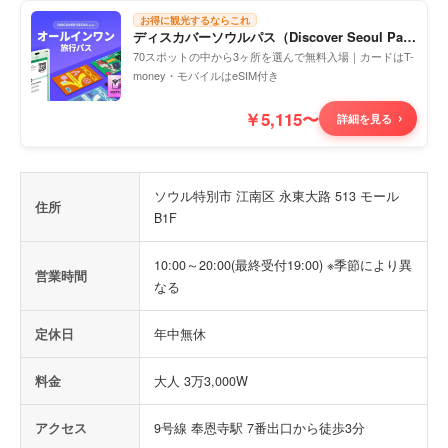
お得に観光するならこれ
ディスカバーソウルパス（Discover Seoul Pas
s）
70スポットの中から3ヶ所を選んで無料入場｜カードはT-
money・モバイルはeSIM付き
￥5,115〜
詳細を見る
ソウル特別市 江南区 永東大路 513 モール
住所
B1F
10:00～20:00(最終受付19:00) ※季節により異
営業時間
なる
定休日
年中無休
料金
大人 3万3,000W
アクセス
9号線 奉恩寺駅 7番出口から徒歩3分