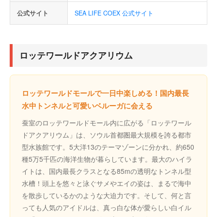
公式サイト
SEA LIFE COEX 公式サイト
ロッテワールドアクアリウム
ロッテワールドモールで一日中楽しめる！国内最長
水中トンネルと可愛いベルーガに会える
蚕室のロッテワールドモール内に広がる「ロッテワール
ドアクアリウム」は、ソウル首都圏最大規模を誇る都市
型水族館です。5大洋13のテーマゾーンに分かれ、約650
種5万5千匹の海洋生物が暮らしています。最大のハイラ
イトは、国内最長クラスとなる85mの透明なトンネル型
水槽！頭上を悠々と泳ぐサメやエイの姿は、まるで海中
を散歩しているかのような大迫力です。そして、何と言
っても人気のアイドルは、真っ白な体が愛らしい白イル