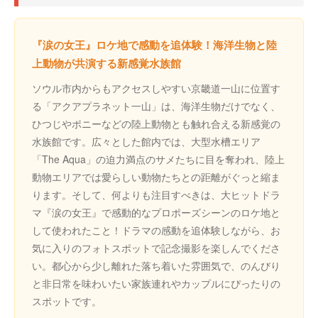
『涙の女王』ロケ地で感動を追体験！海洋生物と陸
上動物が共演する新感覚水族館
ソウル市内からもアクセスしやすい京畿道一山に位置す
る「アクアプラネット一山」は、海洋生物だけでなく、
ひつじやポニーなどの陸上動物とも触れ合える新感覚の
水族館です。広々とした館内では、大型水槽エリア
「The Aqua」の迫力満点のサメたちに目を奪われ、陸上
動物エリアでは愛らしい動物たちとの距離がぐっと縮ま
ります。そして、何よりも注目すべきは、大ヒットドラ
マ『涙の女王』で感動的なプロポーズシーンのロケ地と
して使われたこと！ドラマの感動を追体験しながら、お
気に入りのフォトスポットで記念撮影を楽しんでくださ
い。都心から少し離れた落ち着いた雰囲気で、のんびり
と非日常を味わいたい家族連れやカップルにぴったりの
スポットです。