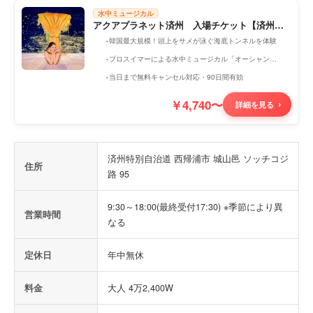
水中ミュージカル
アクアプラネット済州 入場チケット【済州
島・水族館】
韓国最大規模！頭上をサメが泳ぐ海底トンネルを体験
プロスイマーによる水中ミュージカル「オーシャンアリーナ公演」を鑑賞
当日まで無料キャンセル対応・90日間有効
￥4,740〜
詳細を見る
済州特別自治道 西帰浦市 城山邑 ソッチコジ
住所
路 95
9:30～18:00(最終受付17:30) ※季節により異
営業時間
なる
定休日
年中無休
料金
大人 4万2,400W