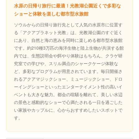
水原の日帰り旅行に最適！光教湖公園近くで多彩な
ショーと体験を楽しむ都市型水族館
ソウルからの日帰り旅行先として人気の水原市に位置す
る「アクアプラネット光教」は、光教湖公園のすぐ近く
にあり、自然と海の恵みを同時に楽しめる都市型水族館
です。約210種3万匹の海洋生物と陸上生物が共演する館
内では、生態説明会や餌やり体験はもちろん、クラゲ研
究室での学びや、スリル満点のシャークケージ体験な
ど、多彩なプログラムが用意されています。毎日開催さ
れるアクアマジックショー、ミュージックショー、ドロ
ーイングショーといったエンターテイメント性の高いイ
ベントも大きな魅力。都会の喧騒を離れて、美しい水辺
の景色と感動的なショーで心満たされる一日を過ごした
い家族やカップルに、心からおすすめしたいスポットで
す。