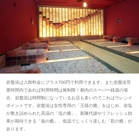
岩盤浴は入館料金にプラス700円で利用できます。また岩盤浴営
業時間内であれば利用時間は無制限！都内のスーパー銭湯の場
合、岩盤浴は時間制になっているお店も多いのでこれはウレシイ
ポイントです。岩盤浴は女性専用の「王様の癒」をはじめ、岩塩
が敷き詰められた高温の「塩の癒」、新陳代謝やリフレッシュ効
果が期待できる「薬の癒」、低温でじっくり楽しむ「彩の癒」が
あります。