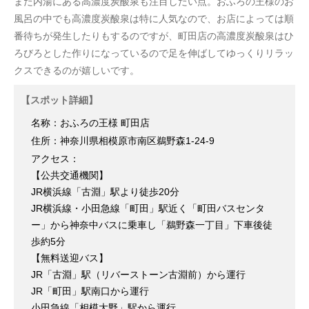
また内湯にある高濃度炭酸泉も注目したい点。おふろの王様のお
風呂の中でも高濃度炭酸泉は特に人気なので、お店によっては順
番待ちが発生したりもするのですが、町田店の高濃度炭酸泉はひ
ろびろとした作りになっているので足を伸ばしてゆっくりリラッ
クスできるのが嬉しいです。
【スポット詳細】
名称：おふろの王様 町田店
住所：神奈川県相模原市南区鵜野森1-24-9
アクセス：
【公共交通機関】
JR横浜線「古淵」駅より徒歩20分
JR横浜線・小田急線「町田」駅近く「町田バスセンタ
ー」から神奈中バスに乗車し「鵜野森一丁目」下車後徒
歩約5分
【無料送迎バス】
JR「古淵」駅（リバーストーン古淵前）から運行
JR「町田」駅南口から運行
小田急線「相模大野」駅から運行