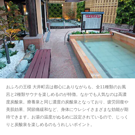
おふろの王様 大井町店は都心にありながらも、全11種類のお風
呂と2種類サウナを楽しめるのが特徴。なかでも人気なのは高濃
度炭酸泉。療養泉と同じ濃度の炭酸泉となっており、疲労回復や
美肌効果、関節痛緩和など、身体にウレシイさまざまな効能が期
待できます。お湯の温度がぬるめに設定されているので、じっく
りと炭酸泉を楽しめるのもうれしいポイント。