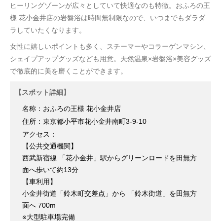
ヒーリングゾーンが広々としていて快適なのも特徴。おふろの王
様 花小金井店の岩盤浴は時間無制限なので、いつまでもダラダ
ラしていたくなります。
女性に嬉しいポイントも多く、スチーマーやコラーゲンマシン、
シェイプアップグッズなども用意。天然温泉×岩盤浴×美容グッズ
で徹底的に美を磨くことができます。
【スポット詳細】
名称：おふろの王様 花小金井店
住所：東京都小平市花小金井南町3-9-10
アクセス：
【公共交通機関】
西武新宿線 「花小金井」駅からグリーンロードを田無方
面へ歩いて約13分
【車利用】
小金井街道「鈴木町交差点」から 「鈴木街道」を田無方
面へ 700m
※大型駐車場完備