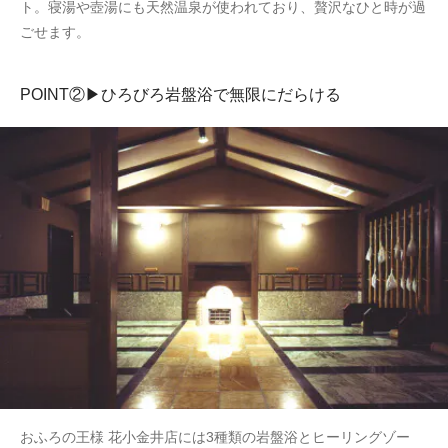
ト。寝湯や壺湯にも天然温泉が使われており、贅沢なひと時が過
ごせます。
POINT②▶ひろびろ岩盤浴で無限にだらける
おふろの王様 花小金井店には3種類の岩盤浴とヒーリングゾー