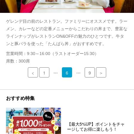
ゲレンデ目の前のレストラン。ファミリーにオススメです。ラー
メン、カレーなどの定番メニューからこだわりの丼まで、豊富な
ラインナップがレストランON&OFFの魅力のひとつです。牛タ
ンと豚バラを使った「たんばら丼」がおすすめです。
営業時間：9:30～16:00（ラストオーダー15:30）
席数：300席
…
…
<
1
6
9
＞
おすすめ特集
【最大5%UP】ポイントをチャ
ージしてお得に楽しもう！