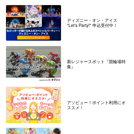
ディズニー・オン・アイス
"Let's Party!" 申込受付中！
新レジャースポット『競輪場特
集』
アソビュー！ポイント利用にオ
ススメ！