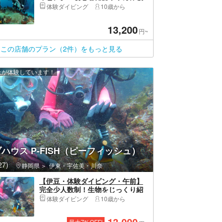
プラン
体験ダイビング
10歳から
13,200
円~
この店舗のプラン（2件）をもっと見る
以上が体験しています！
ハウス P-FISH（ピーフィッシュ）
7)
静岡県
伊東・宇佐美・川奈
【伊豆・体験ダイビング・午前】
完全少人数制！生物をじっくり紹
介・たくさんのベストショット写
体験ダイビング
10歳から
真プレゼント！手ぶらでGOキャン
ペーン中（タオル・シャンプー・
13,000
最大
7
%OFF!