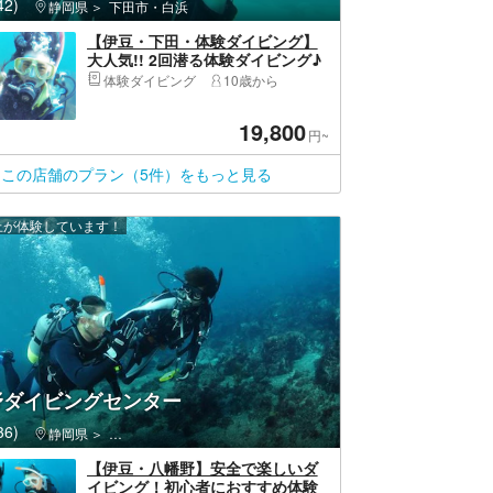
2)
静岡県
下田市・白浜
【伊豆・下田・体験ダイビング】
大人気!! 2回潜る体験ダイビング♪
体験ダイビング
10歳から
19,800
円~
この店舗のプラン（5件）をもっと見る
以上が体験しています！
野ダイビングセンター
6)
静岡県
伊東市・伊豆高原・城ヶ崎海岸
【伊豆・八幡野】安全で楽しいダ
イビング！初心者におすすめ体験