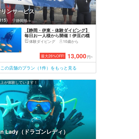
マリンサービス
15)
静岡県
伊東市・伊豆高原・城ヶ崎海岸
【静岡・伊東・体験ダイビング】
毎日お一人様から開催！伊豆の穏
やかな海で体験ダイビング
体験ダイビング
10歳から
13,000
最大
26
%OFF!
円~
この店舗のプラン（1件）をもっと見る
 人以上が体験しています！
gon Lady（ドラゴンレディ）