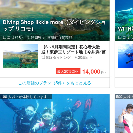
Diving Shop likkle more（ダイビングショ
ップ リコモ）
WIT
口コミ(10)
口コミ(3
静岡県
河津町（賀茂郡）
【6～9月期間限定】初心者大歓
迎！東伊豆リゾート地【今井浜･菖
蒲沢】体験ダイビング
体験ダイビング
20歳から
14,000
最大
20
%OFF!
円~
この店舗のプラン（5件）をもっと見る
100 人以上が体験しています！
500 人