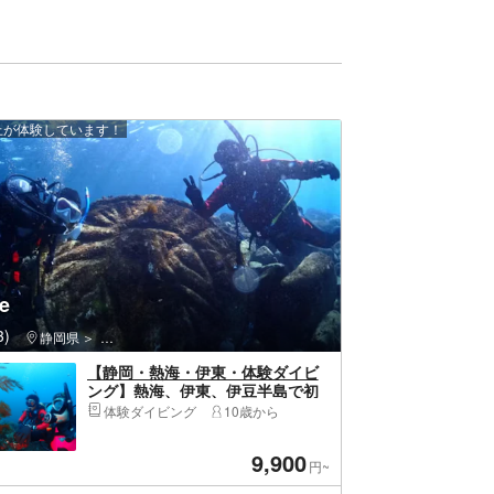
以上が体験しています！
le
)
静岡県
熱海市・初島・南熱海・多賀・網代
【静岡・熱海・伊東・体験ダイビ
ング】熱海、伊東、伊豆半島で初
めての体験ダイビング
体験ダイビング
10歳から
9,900
円~