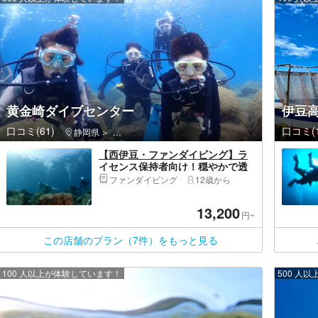
黄金崎ダイブセンター
伊豆
口コミ(61)
口コミ(1
静岡県
西伊豆町（賀茂郡）・堂ヶ島
【西伊豆・ファンダイビング】ラ
イセンス保持者向け！穏やかで透
明度の高い海で楽しむ約6時間！西
ファンダイビング
12歳から
伊豆黄金崎で2ビーチダイビング
13,200
円~
この店舗のプラン（7件）をもっと見る
100 人以上が体験しています！
500 人