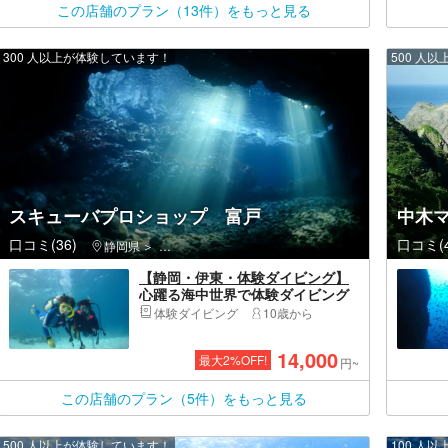
この店舗のプラン（13件）をもっと見る
300 人以上が体験しています！
500 人
スキューバプロショップ 富戸
中木
口コミ(36)
口コミ(4
静岡県
伊東市・伊豆高原・城ヶ崎海岸
【静岡・伊東・体験ダイビング】
心躍る海中世界で体験ダイビング
（写真データ付き♪）
体験ダイビング
10歳から
14,000
最大
2
%OFF!
円~
この店舗のプラン（5件）をもっと見る
500 人以上が体験しています！
100 人