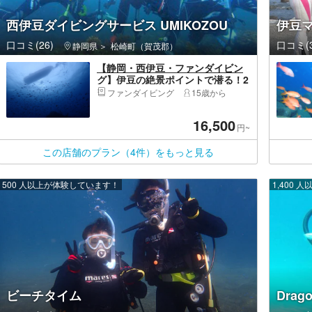
西伊豆ダイビングサービス UMIKOZOU
伊豆
口コミ(26)
口コミ(3
静岡県
松崎町（賀茂郡）
【静岡・西伊豆・ファンダイビン
グ】伊豆の絶景ポイントで潜る！2
ボートダイビング
ファンダイビング
15歳から
16,500
円~
この店舗のプラン（4件）をもっと見る
500 人以上が体験しています！
1,400
ビーチタイム
Dra