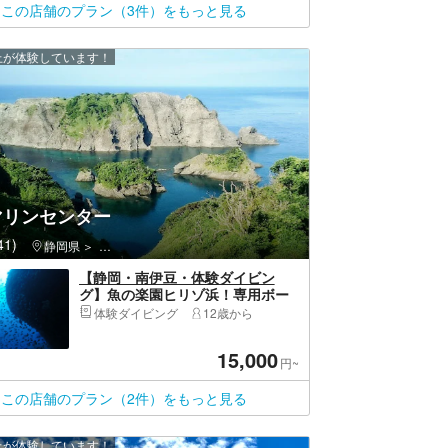
この店舗のプラン（3件）をもっと見る
以上が体験しています！
マリンセンター
1)
静岡県
南伊豆町（賀茂郡）・ヒリゾ浜・弓ヶ浜・下賀茂・石廊崎
【静岡・南伊豆・体験ダイビン
グ】魚の楽園ヒリゾ浜！専用ボー
トで行く、初めてのダイビング
体験ダイビング
12歳から
15,000
円~
この店舗のプラン（2件）をもっと見る
以上が体験しています！