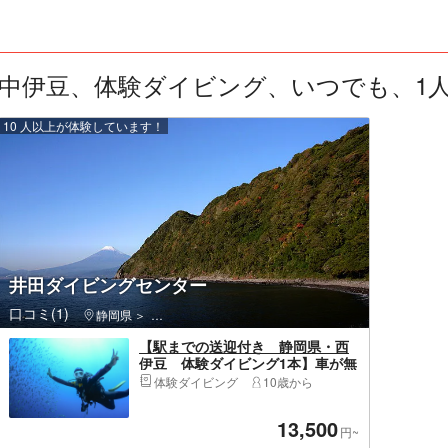
中伊豆、体験ダイビング、いつでも、1人 
10 人以上が体験しています！
井田ダイビングセンター
口コミ(1)
静岡県
伊豆の国市・伊豆長岡・大仁・韮山
【駅までの送迎付き 静岡県・西
伊豆 体験ダイビング1本】車が無
くても！
体験ダイビング
10歳から
13,500
円~