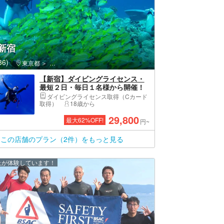
H新宿
6)
東京都
新宿区・新宿・高田馬場・新大久保
【新宿】ダイビングライセンス・
最短２日・毎日１名様から開催！
ダイビングライセンス取得（Cカード
取得）
18歳から
29,800
最大
62
%OFF!
円~
この店舗のプラン（2件）をもっと見る
以上が体験しています！