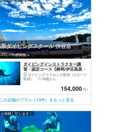
高原ダイビングスクール 渋谷店
20)
静岡県
伊東市・伊豆高原・城ヶ崎海岸
ダイビングインストラクター講
習・認定コース【静岡/伊豆高原・
東京/渋谷】18歳以上、高卒OK、
ダイビングライセンス取得（Cカード
ダイビングを仕事にできます。
取得）
18歳から
（就職に有利な資格：リーダーシ
154,000
ップ、提案力、危機管理能力が育
円~
つ、業界就職斡旋）
この店舗のプラン（13件）をもっと見る
以上が体験しています！