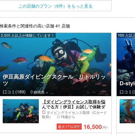
この店舗のプラン（6件）をもっと見る
検索条件と関連性の高い店舗 41 店舗
2,300 人以上が体験しています！
100 人
伊豆高原ダイビングスクール リトルリッ
ツ
D-sty
口コミ(189)
口コミ(3
静岡県
伊東市・伊豆高原・城ヶ崎海岸
【ダイビングライセンス取得を悩
んでる方｜伊豆】お試しで体験ダ
イビング！ライセンスコースお申
ダイビングライセンス取得（Cカード
込み体験ダイビングプラン料金無
取得）
18歳から
料になります。
16,500
最大
17
%OFF!
円~