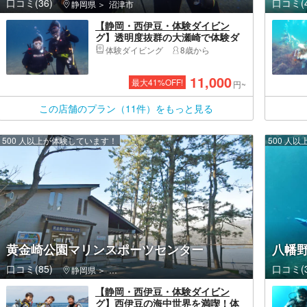
口コミ(36)
口コミ(4
静岡県
沼津市
【静岡・西伊豆・体験ダイビン
グ】透明度抜群の大瀬崎で体験ダ
イビング！お客様のペースに合わ
体験ダイビング
8歳から
せてご案内します♪水中写真 デー
ターにてお渡します 東京 静
11,000
最大
41
%OFF!
岡 名古屋方面～参加大歓迎 eラ
円~
ーニングで事前学習
この店舗のプラン（11件）をもっと見る
500 人以上が体験しています！
500 人
黄金崎公園マリンスポーツセンター
八幡
口コミ(85)
口コミ(3
静岡県
西伊豆町（賀茂郡）・堂ヶ島
【静岡・西伊豆・体験ダイビン
グ】西伊豆の海中世界を満喫！体