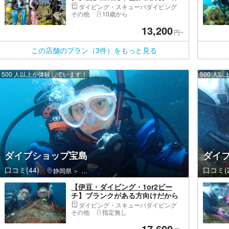
験ダイビングプラン
ダイビング・スキューバダイビング
その他
10歳から
13,200
円~
この店舗のプラン（3件）をもっと見る
500 人以上が体験しています！
500 人
ダイブショップ宝島
ダイブ
口コミ(44)
口コミ(2
静岡県
伊東市・伊豆高原・城ヶ崎海岸
【伊豆・ダイビング・1or2ビー
チ】ブランクがある方向けだから
安心！リフレッシュダイビングプ
ダイビング・スキューバダイビング
ラン
その他
指定無し
17,600