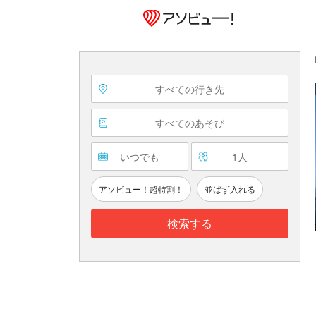
すべての行き先
すべてのあそび
いつでも
1
人
アソビュー！超特割！
並ばず入れる
検索する