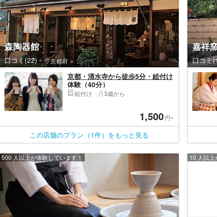
森陶器館
嘉祥
口コミ(22)
口コミ(1
京都府
東山区（京都市）・祇園・嵯峨野
京都・清水寺から徒歩5分・絵付け
体験（40分）
絵付け
3歳から
1,500
円~
この店舗のプラン（1件）をもっと見る
500 人以上が体験しています！
10 人以