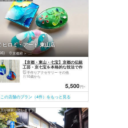
 ヒロミ・アート 東山店
6)
京都府
東山区（京都市）・祇園・嵯峨野
【京都・東山・七宝】京都の伝統
工芸・京七宝を本格的な技法で作
る2時間コース
手作りアクセサリー その他
10歳から
5,500
円~
この店舗のプラン（4件）をもっと見る
 人以上が体験しています！