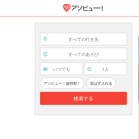
すべての行き先
すべてのあそび
いつでも
1
人
アソビュー！超特割！
並ばず入れる
検索する