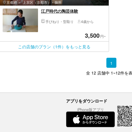
京都府
上京区（京都市）・御所
江戸時代の陶芸体験
手びねり・型取り
4歳から
3,500
円~
この店舗のプラン（1件）をもっと見る
1
全 12 店舗中 1~12件を
アプリをダウンロード
iPhone版アプリ