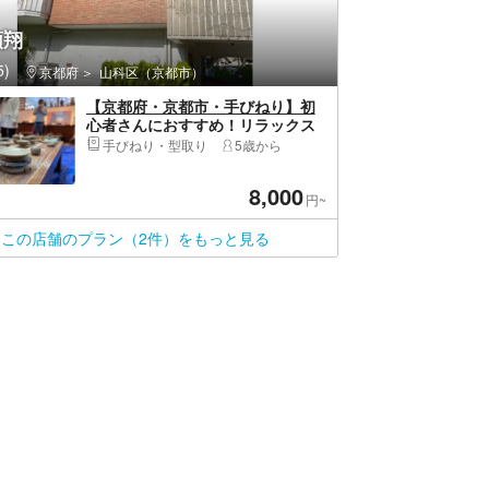
順翔
)
京都府
山科区（京都市）
【京都府・京都市・手びねり】初
心者さんにおすすめ！リラックス
してゆったり陶芸体験
手びねり・型取り
5歳から
8,000
円~
この店舗のプラン（2件）をもっと見る