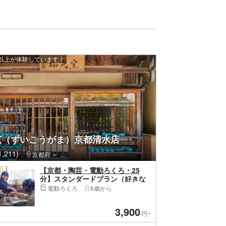
0 人以上が体験しています！
窯（ずいこうがま）京都清水店
,211)
京都府
東山区（京都市）・祇園・嵯峨野
【京都・陶芸・電動ろくろ・25
分】スタンダードプラン（好きな
形を丁寧に作れる人気のプラン）
電動ろくろ
6歳から
3,900
円~