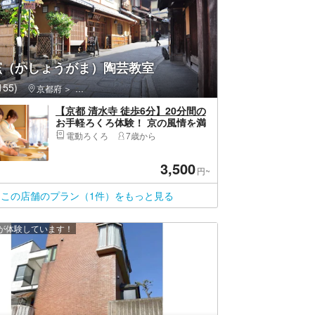
窯（かしょうがま）陶芸教室
55)
京都府
東山区（京都市）・祇園・嵯峨野
【京都 清水寺 徒歩6分】20分間の
お手軽ろくろ体験！ 京の風情を満
喫しよう
電動ろくろ
7歳から
3,500
円~
この店舗のプラン（1件）をもっと見る
上が体験しています！