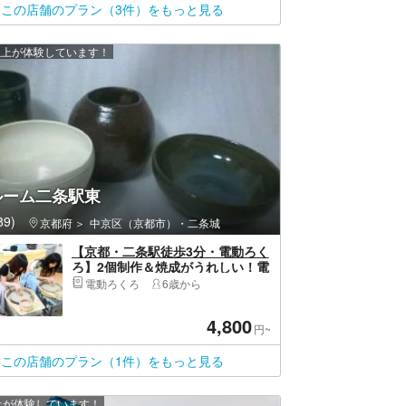
この店舗のプラン（3件）をもっと見る
 人以上が体験しています！
ルーム二条駅東
9)
京都府
中京区（京都市）・二条城
【京都・二条駅徒歩3分・電動ろく
ろ】2個制作＆焼成がうれしい！電
動ろくろ陶芸体験（60分）
電動ろくろ
6歳から
4,800
円~
この店舗のプラン（1件）をもっと見る
以上が体験しています！