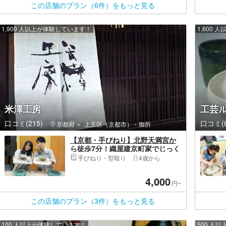
この店舗のプラン（6件）をもっと見る
1,900 人以上が体験しています！
1,600
米澤工房
工芸
口コミ(215)
口コミ(8
京都府
上京区（京都市）・御所
【京都・手びねり】北野天満宮か
ら徒歩7分！織屋建京町家でじっく
り楽しむ陶芸体験！
手びねり・型取り
4歳から
4,000
円~
この店舗のプラン（3件）をもっと見る
100 人以上が体験しています！
500 人