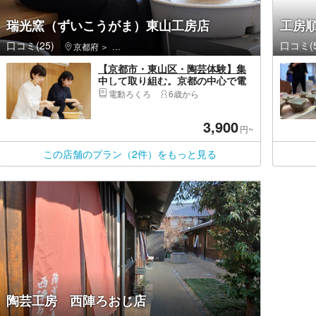
瑞光窯（ずいこうがま）東山工房店
工房
口コミ(25)
口コミ(5
京都府
東山区（京都市）・祇園・嵯峨野
【京都市・東山区・陶芸体験】集
中して取り組む。京都の中心で電
動ろくろ体験
電動ろくろ
6歳から
3,900
円~
この店舗のプラン（2件）をもっと見る
陶芸工房 西陣ろおじ店