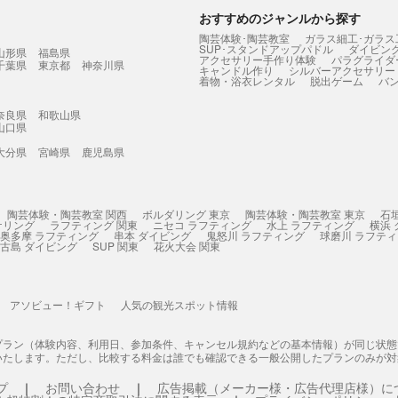
おすすめのジャンルから探す
陶芸体験･陶芸教室
ガラス細工･ガラス
SUP･スタンドアップパドル
ダイビン
山形県
福島県
アクセサリー手作り体験
パラグライダ
千葉県
東京都
神奈川県
キャンドル作り
シルバーアクセサリー
着物・浴衣レンタル
脱出ゲーム
バ
奈良県
和歌山県
山口県
大分県
宮崎県
鹿児島県
陶芸体験・陶芸教室 関西
ボルダリング 東京
陶芸体験・陶芸教室 東京
石
ケリング
ラフティング 関東
ニセコ ラフティング
水上 ラフティング
横浜
奥多摩 ラフティング
串本 ダイビング
鬼怒川 ラフティング
球磨川 ラフテ
古島 ダイビング
SUP 関東
花火大会 関東
アソビュー！ギフト
人気の観光スポット情報
プラン（体験内容、利用日、参加条件、キャンセル規約などの基本情報）が同じ状
いたします。ただし、比較する料金は誰でも確認できる一般公開したプランのみが対
プ
お問い合わせ
広告掲載（メーカー様・広告代理店様）に