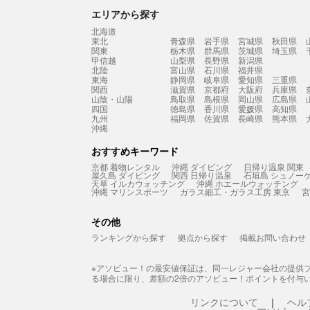
エリアから探す
北海道
東北
青森県
岩手県
宮城県
秋田県
関東
栃木県
群馬県
茨城県
埼玉県
甲信越
山梨県
長野県
新潟県
北陸
富山県
石川県
福井県
東海
静岡県
岐阜県
愛知県
三重県
関西
滋賀県
京都府
大阪府
兵庫県
山陰・山陽
鳥取県
島根県
岡山県
広島県
四国
徳島県
香川県
愛媛県
高知県
九州
福岡県
佐賀県
長崎県
熊本県
沖縄
おすすめキーワード
京都 着物レンタル
沖縄 ダイビング
日帰り温泉 関東
屋久島 ダイビング
関西 日帰り温泉
石垣島 シュノー
天草 イルカウォッチング
沖縄 ホエールウォッチング
沖縄 マリンスポーツ
ガラス細工・ガラス工房 東京
宮
その他
ランキングから探す
拠点から探す
掲載お問い合わせ
※アソビュー！の最安値保証は、同一レジャー会社の提供
る場合に限り、差額の2倍のアソビュー！ポイントを付与
リンクについて
ヘル