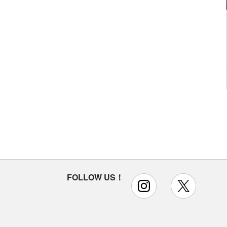
FOLLOW US！
instagram
x