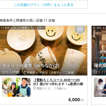
この店舗のプラン（12件）をもっと見る
検索条件と関連性の高い店舗 11 店舗
11,500 人以上が体験しています！
21,50
ギャラリー道半（みちなかば）
瑞光
口コミ(738)
口コミ(1
京都府
中京区（京都市）・二条城
【電動ろくろコース.30分〜120
分】器が2つ作れます！※座席の都
合上見学は出来ません(5歳以下の
電動ろくろ
3歳から
未就学児は除く)、ご来店いただく
人数分ご予約ください
4,000
円~