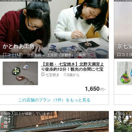
かとれあ工房
京七宝
口コミ(18)
口コミ(6
京都府
上京区（京都市）・御所
【京都・ 七宝焼き】北野天満宮よ
り徒歩約12分！観光の合間に七宝
焼き体験はいかが？光沢と色合い
七宝焼き
3歳から
に感動の七宝キーホルダー
1,650
円~
この店舗のプラン（1件）をもっと見る
1,900 人以上が体験しています！
4,900