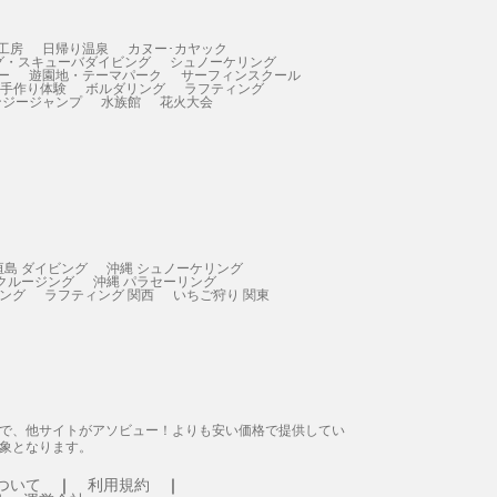
工房
日帰り温泉
カヌー･カヤック
グ・スキューバダイビング
シュノーケリング
ー
遊園地・テーマパーク
サーフィンスクール
 手作り体験
ボルダリング
ラフティング
ンジージャンプ
水族館
花火大会
垣島 ダイビング
沖縄 シュノーケリング
 クルージング
沖縄 パラセーリング
ィング
ラフティング 関西
いちご狩り 関東
態で、他サイトがアソビュー！よりも安い価格で提供してい
象となります。
ついて
利用規約