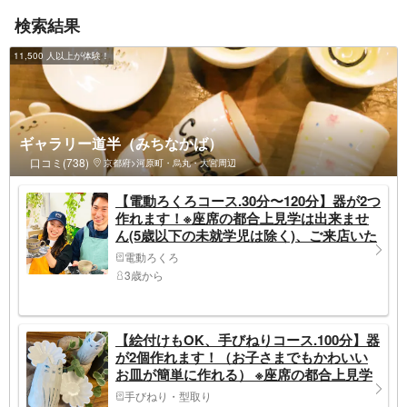
検索結果
11,500 人以上が体験！
ギャラリー道半（みちなかば）
口コミ(738)
京都府>河原町・烏丸・大宮周辺
【電動ろくろコース.30分〜120分】器が2つ
作れます！※座席の都合上見学は出来ませ
ん(5歳以下の未就学児は除く)、ご来店いた
だく人数分ご予約ください
電動ろくろ
3歳から
【絵付けもOK、手びねりコース.100分】器
が2個作れます！（お子さまでもかわいい
お皿が簡単に作れる） ※座席の都合上見学
は出来ません(5歳以下の未就学児は除く)、
手びねり・型取り