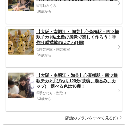
つくろう
電動ろくろ
6歳から
【大阪・南堀江・ 陶芸】心斎橋駅・四ツ橋
駅チカ♪粘土遊び感覚で楽しく作ろう！手
作り感満載のはにわ(1個)
陶芸体験・陶芸教室
5歳から
【大阪・南堀江・陶芸】心斎橋駅・四ツ橋
駅チカ♪手びねり120分(茶碗、湯呑み、カ
ップ) 選べる色は16種！
手びねり・型取り
3歳から
店舗のプランをすべて見る(9)