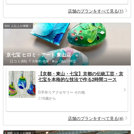
店舗のプランをすべて見る(1)
500 人以上が体験！
京七宝 ヒロミ・アート 東山店
口コミ(66)
京都府>祇園・東山・北白川周辺
【京都・東山・七宝】京都の伝統工芸・京
七宝を本格的な技法で作る2時間コース
手作りアクセサリー その他
10歳から
店舗のプランをすべて見る(4)
1,900 人以上が体験！