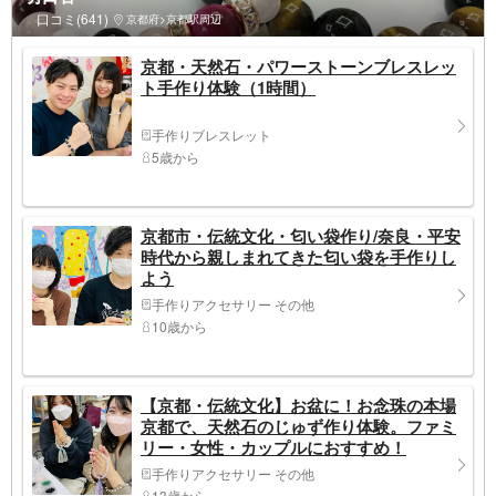
口コミ(641)
京都府>京都駅周辺
京都・天然石・パワーストーンブレスレッ
ト手作り体験（1時間）
手作りブレスレット
5歳から
京都市・伝統文化・匂い袋作り/奈良・平安
時代から親しまれてきた匂い袋を手作りし
よう
手作りアクセサリー その他
10歳から
【京都・伝統文化】お盆に！お念珠の本場
京都で、天然石のじゅず作り体験。ファミ
リー・女性・カップルにおすすめ！
手作りアクセサリー その他
13歳から