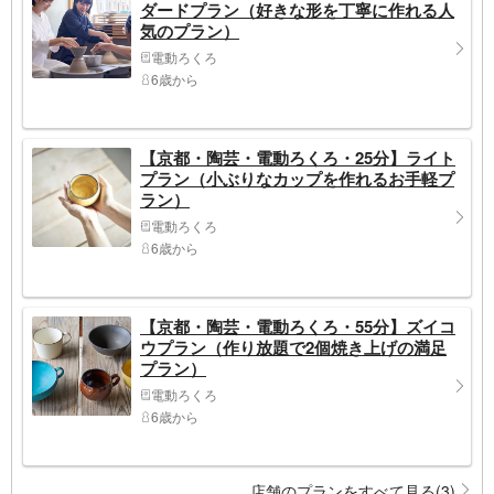
ダードプラン（好きな形を丁寧に作れる人
気のプラン）
電動ろくろ
6歳から
【京都・陶芸・電動ろくろ・25分】ライト
プラン（小ぶりなカップを作れるお手軽プ
ラン）
電動ろくろ
6歳から
【京都・陶芸・電動ろくろ・55分】ズイコ
ウプラン（作り放題で2個焼き上げの満足
プラン）
電動ろくろ
6歳から
店舗のプランをすべて見る(3)