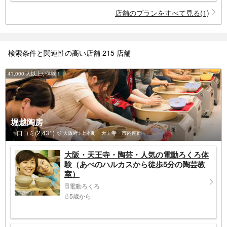
店舗のプランをすべて見る(1)
検索条件と関連性の高い店舗 215 店舗
41,000 人以上が体験！
堀越陶房
口コミ(2,431)
大阪府>上本町・天王寺・市内南部
大阪・天王寺・陶芸・人気の電動ろくろ体
験（あべのハルカスから徒歩5分の陶芸教
室）
電動ろくろ
5歳から