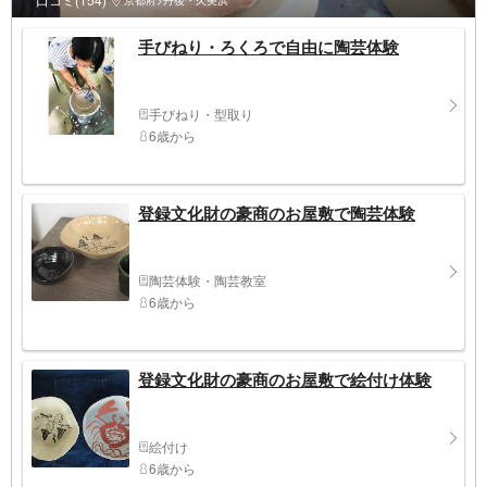
京都府>丹後・久美浜
手びねり・ろくろで自由に陶芸体験
手びねり・型取り
6歳から
登録文化財の豪商のお屋敷で陶芸体験
陶芸体験・陶芸教室
6歳から
登録文化財の豪商のお屋敷で絵付け体験
絵付け
6歳から