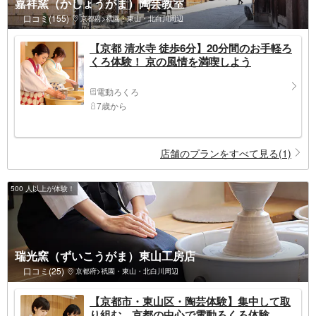
嘉祥窯（かしょうがま）陶芸教室
口コミ(155)
京都府>祇園・東山・北白川周辺
【京都 清水寺 徒歩6分】20分間のお手軽ろ
くろ体験！ 京の風情を満喫しよう
電動ろくろ
7歳から
店舗のプランをすべて見る(1)
500 人以上が体験！
瑞光窯（ずいこうがま）東山工房店
口コミ(25)
京都府>祇園・東山・北白川周辺
【京都市・東山区・陶芸体験】集中して取
り組む。京都の中心で電動ろくろ体験