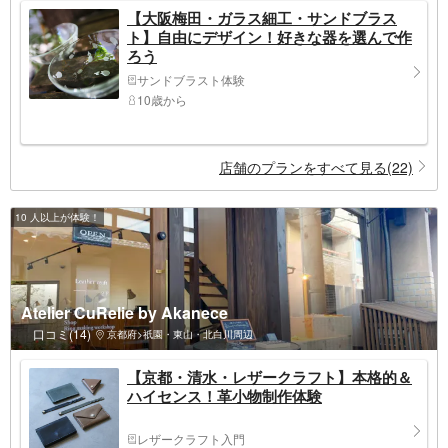
【大阪梅田・ガラス細工・サンドブラス
ト】自由にデザイン！好きな器を選んで作
ろう
サンドブラスト体験
10歳から
店舗のプランをすべて見る(22)
10 人以上が体験！
Atelier CuRelie by Akanece
口コミ(14)
京都府>祇園・東山・北白川周辺
【京都・清水・レザークラフト】本格的＆
ハイセンス！革小物制作体験
レザークラフト入門