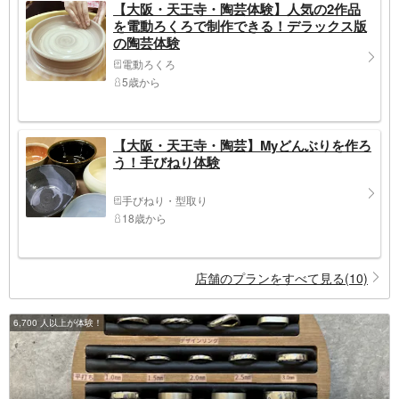
【大阪・天王寺・陶芸体験】人気の2作品
を電動ろくろで制作できる！デラックス版
の陶芸体験
電動ろくろ
5歳から
【大阪・天王寺・陶芸】Myどんぶりを作ろ
う！手びねり体験
手びねり・型取り
18歳から
店舗のプランをすべて見る(10)
6,700 人以上が体験！