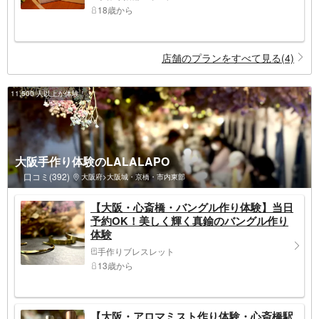
18歳から
店舗のプランをすべて見る(4)
11,500 人以上が体験！
大阪手作り体験のLALALAPO
口コミ(392)
大阪府>大阪城・京橋・市内東部
【大阪・心斎橋・バングル作り体験】当日
予約OK！美しく輝く真鍮のバングル作り
体験
手作りブレスレット
13歳から
【大阪・アロマミスト作り体験・心斎橋駅