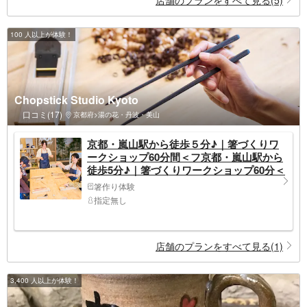
100 人以上が体験！
Chopstick Studio Kyoto
口コミ(17)
京都府>湯の花・丹波・美山
京都・嵐山駅から徒歩５分♪｜箸づくりワ
ークショップ60分間＜フ京都・嵐山駅から
徒歩5分♪｜箸づくりワークショップ60分＜
ファミリー・カップル・団体研修・修学旅
箸作り体験
行におすすめ＞
指定無し
店舗のプランをすべて見る(1)
3,400 人以上が体験！