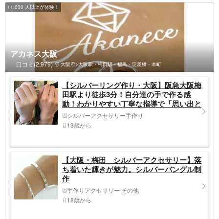
11,000 人以上が体験！
アカネス大阪
口コミ(2,979)
大阪府>大阪駅・梅田駅・福島・淀屋橋・本町
【シルバーリング作り・大阪】阪急大阪梅
田駅より徒歩3分！自分達の手で作る感
動！わかりやすい丁寧な指導で「思い出と
共に」一品物作り
シルバーアクセサリー手作り
13歳から
【大阪・梅田 シルバーアクセサリー】落
ち着いた輝きが魅力。シルバーバングル制
作
手作りアクセサリー その他
18歳から