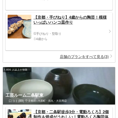
【京都・手びねり】4歳からの陶芸！模様
いっぱいハンコ皿作り
手びねり・型取り
4歳から
店舗のプランをすべて見る(3)
1,600 人以上が体験！
工芸ルーム二条駅東
口コミ(89)
京都府>河原町・烏丸・大宮周辺
【京都・二条駅徒歩3分・電動ろくろ】2個
制作＆焼成がうれしい！電動ろくろ陶芸体