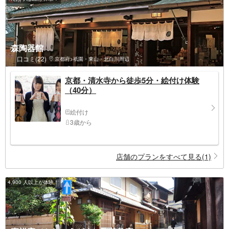
森陶器館
口コミ(22)
京都府>祇園・東山・北白川周辺
京都・清水寺から徒歩5分・絵付け体験
（40分）
絵付け
3歳から
店舗のプランをすべて見る(1)
4,900 人以上が体験！