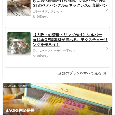
きに選べ時間内打ち放題。シルバーor14金
GFのペアバングルorネックレスor真鍮バン
グル作り
手作りブレスレット
10歳から
【大阪・心斎橋・リング作り】シルバー
or14金GF等素材が選べる。テクスチャーリ
ングを作ろう！
シルバーアクセサリー手作り
10歳から
店舗のプランをすべて見る(6)
3,700 人以上が体験！
SAORI豊崎長屋