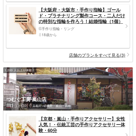
【大阪府・大阪市・手作り指輪】ゴール
ド・プラチナリング製作コース・二人だけ
の特別な指輪を作ろう！結婚指輪（1個）
手作り指輪・リング
18歳から
店舗のプランをすべて見る(3)
1,200 人以上が体験！
つむぐ工房 嵐山店
口コミ(70)
京都府>嵯峨野・嵐山・高雄
【京都・嵐山・手作りアクセサリー】女性
人気！・伝統工芸の手作りアクセサリー体
験・60分