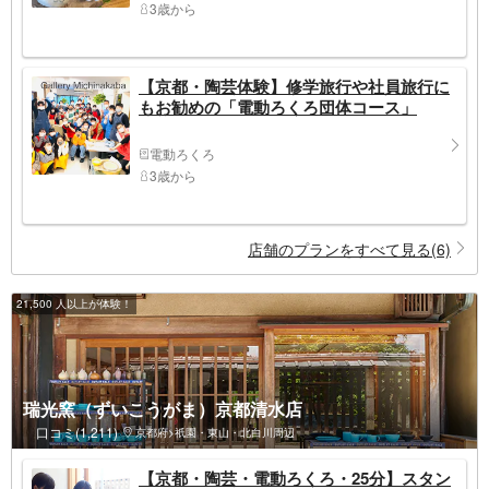
ご来店いただく人数分ご予約下さい
3歳から
【京都・陶芸体験】修学旅行や社員旅行に
もお勧めの「電動ろくろ団体コース」
電動ろくろ
3歳から
店舗のプランをすべて見る(6)
21,500 人以上が体験！
瑞光窯（ずいこうがま）京都清水店
口コミ(1,211)
京都府>祇園・東山・北白川周辺
【京都・陶芸・電動ろくろ・25分】スタン