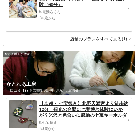
験（60分）
電動ろくろ
6歳から
店舗のプランをすべて見る(1)
100 人以上が体験！
かとれあ工房
口コミ(18)
京都府>河原町・烏丸・大宮周辺
【京都・ 七宝焼き】北野天満宮より徒歩約
12分！観光の合間に七宝焼き体験はいか
が？光沢と色合いに感動の七宝キーホルダ
ー
七宝焼き
3歳から