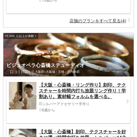
店舗のプランをすべて見る(4)
10,000 人以上が体験！
ビジュオペラ心斎橋ステューディオ
口コミ(780)
大阪府>大阪城・京橋・市内東部
【大阪・心斎橋・リング作り】刻印、テク
スチャーを時間内打ち放題リング作り！学
割あり。素材幅フォルムを選べる。
シルバーアクセサリー手作り
6歳から
【大阪・心斎橋】刻印、テクスチャーを好