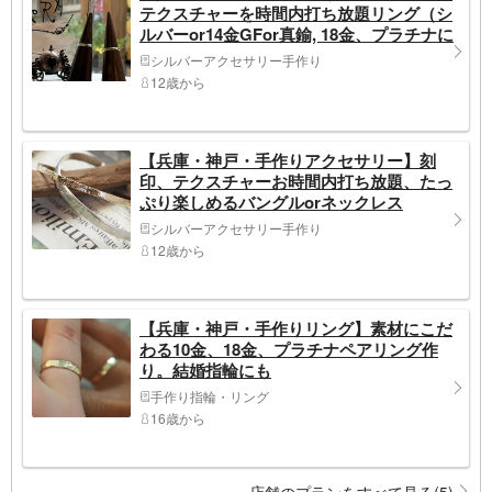
テクスチャーを時間内打ち放題リング（シ
ルバーor14金GFor真鍮, 18金、プラチナに
アップグレード可））満席の場合プラン違
シルバーアクセサリー手作り
いで近くの三宮店へ
12歳から
【兵庫・神戸・手作りアクセサリー】刻
印、テクスチャーお時間内打ち放題、たっ
ぷり楽しめるバングルorネックレス
シルバーアクセサリー手作り
12歳から
【兵庫・神戸・手作りリング】素材にこだ
わる10金、18金、プラチナペアリング作
り。結婚指輪にも
手作り指輪・リング
16歳から
店舗のプランをすべて見る(5)