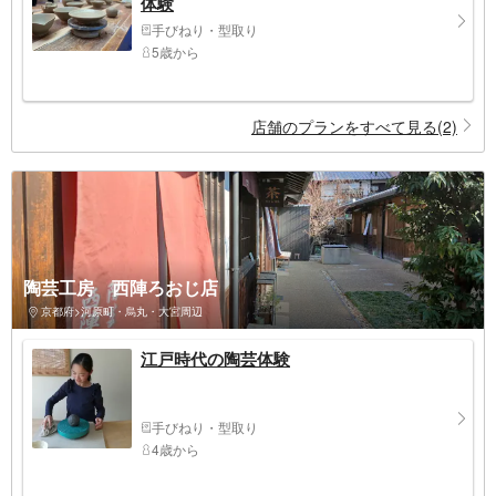
体験
手びねり・型取り
5歳から
店舗のプランをすべて見る(2)
陶芸工房 西陣ろおじ店
京都府>河原町・烏丸・大宮周辺
江戸時代の陶芸体験
手びねり・型取り
4歳から