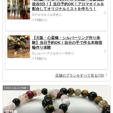
徒歩3分！】当日予約OK！アロマオイルを
配合してオリジナルミストを作ろう！
アロマオイル手作り
10歳から
【大阪・心斎橋・シルバーリング作り体
験】当日予約OK！自分の手で作る本格指
輪作り体験
シルバーアクセサリー手作り
13歳から
店舗のプランをすべて見る(10)
7,500 人以上が体験！
明日香