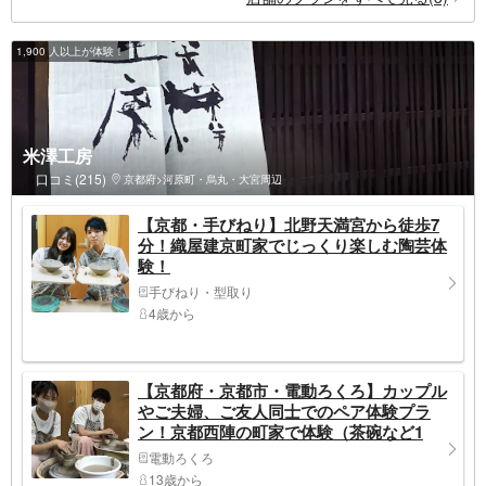
1,900 人以上が体験！
米澤工房
口コミ(215)
京都府>河原町・烏丸・大宮周辺
【京都・手びねり】北野天満宮から徒歩7
分！織屋建京町家でじっくり楽しむ陶芸体
験！
手びねり・型取り
4歳から
【京都府・京都市・電動ろくろ】カップル
やご夫婦、ご友人同士でのペア体験プラ
ン！京都西陣の町家で体験（茶碗など1
個）
電動ろくろ
13歳から