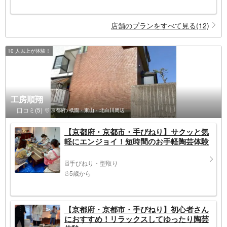
店舗のプランをすべて見る(12)
10 人以上が体験！
工房順翔
口コミ(5)
京都府>祇園・東山・北白川周辺
【京都府・京都市・手びねり】サクッと気
軽にエンジョイ！短時間のお手軽陶芸体験
手びねり・型取り
5歳から
【京都府・京都市・手びねり】初心者さん
におすすめ！リラックスしてゆったり陶芸