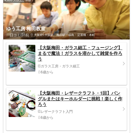
ゆう工房 梅田教室
口コミ(316)
大阪府>大阪駅・梅田駅・福島・淀屋橋・本町
【大阪梅田・ガラス細工・フュージング】
まるで魔法！ガラスを溶かして雑貨を作ろ
う
ガラス工房・ガラス細工
6歳から
【大阪梅田・レザークラフト・1回】バン
グルまたはキーホルダーに挑戦！楽しく作
ろう
レザークラフト入門
6歳から