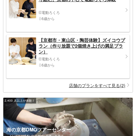
電動ろくろ
6歳から
【京都市・東山区・陶芸体験】ズイコウプ
ラン（作り放題で2個焼き上げの満足プラ
ン）
電動ろくろ
6歳から
店舗のプランをすべて見る(2)
2,400 人以上が体験！
海の京都DMOツアーセンター
口コミ(154)