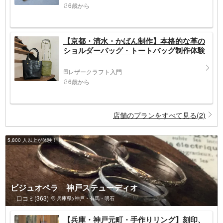
6歳から
【京都・清水・かばん制作】本格的な革の
ショルダーバッグ・トートバッグ制作体験
レザークラフト入門
6歳から
店舗のプランをすべて見る(2)
5,800 人以上が体験！
ビジュオペラ 神戸ステューディオ
口コミ(363)
兵庫県>神戸・有馬・明石
【兵庫・神戸元町・手作りリング】刻印、