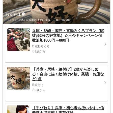
もんた工房
口コミ(145)
兵庫県>尼崎・宝塚・三田・丹波篠山
兵庫・尼崎・陶芸・電動ろくろプラン（駅
徒歩2分の好立地）☆只今キャンペーン個
数追加1800円→880円
電動ろくろ
3歳から
【兵庫・尼崎・絵付け】2歳から楽しめ
る！自由に描く絵付け体験。茶碗・お皿な
ど1点
絵付け
2歳から
【手びねり】兵庫・初心者も扱いやすい信
楽粘土で挑戦！陶芸体験