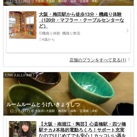
口コミ(395)
大阪府>大阪駅・梅田駅・福島・淀屋橋・本町
大阪・梅田駅から徒歩13分・機織り体験
（120分・マフラー・テーブルセンターな
ど）
機織り体験･機織り教室
4歳から
店舗のプランをすべて見る(1)
7,700 人以上が体験！
ルームルームとうげいきょうしつ
口コミ(977)
大阪府>大阪駅・梅田駅・福島・淀屋橋・本町
【大阪・南堀江・陶芸】心斎橋駅・四ツ橋
駅チカ♪本格的電動ろくろ！サポート充実
なのではじめてでも安心！カッコいい器を