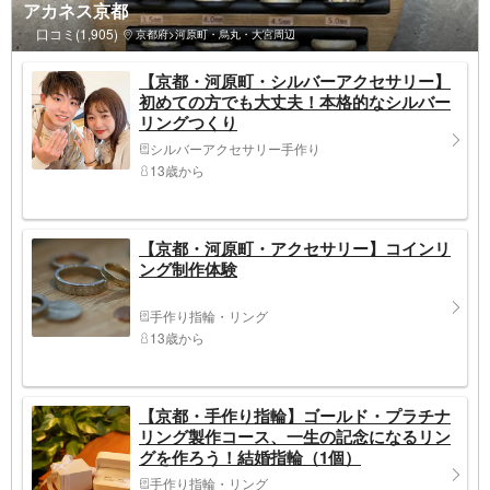
アカネス京都
口コミ(1,905)
京都府>河原町・烏丸・大宮周辺
【京都・河原町・シルバーアクセサリー】
初めての方でも大丈夫！本格的なシルバー
リングつくり
シルバーアクセサリー手作り
13歳から
【京都・河原町・アクセサリー】コインリ
ング制作体験
手作り指輪・リング
13歳から
【京都・手作り指輪】ゴールド・プラチナ
リング製作コース、一生の記念になるリン
グを作ろう！結婚指輪（1個）
手作り指輪・リング