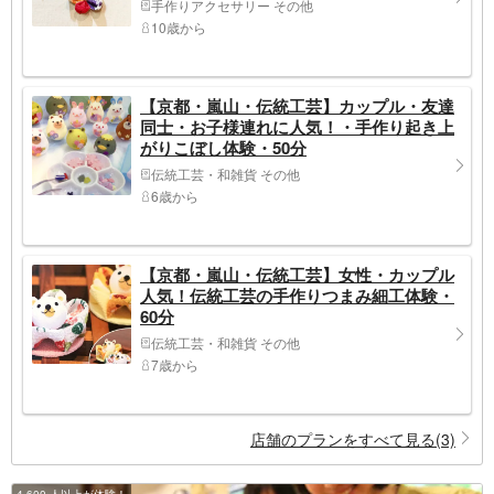
手作りアクセサリー その他
10歳から
【京都・嵐山・伝統工芸】カップル・友達
同士・お子様連れに人気！・手作り起き上
がりこぼし体験・50分
伝統工芸・和雑貨 その他
6歳から
【京都・嵐山・伝統工芸】女性・カップル
人気！伝統工芸の手作りつまみ細工体験・
60分
伝統工芸・和雑貨 その他
7歳から
店舗のプランをすべて見る(3)
4,600 人以上が体験！