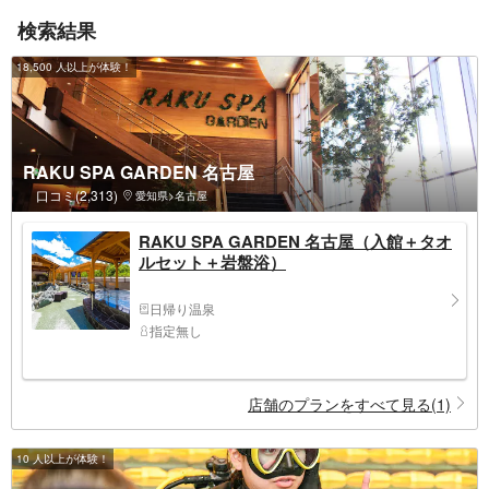
検索結果
18,500 人以上が体験！
RAKU SPA GARDEN 名古屋
口コミ(2,313)
愛知県>名古屋
RAKU SPA GARDEN 名古屋（入館＋タオ
ルセット＋岩盤浴）
日帰り温泉
指定無し
店舗のプランをすべて見る(1)
10 人以上が体験！