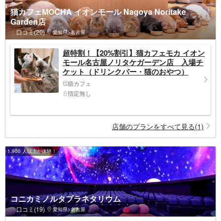
猫カフェMOCHA イオンモール Nagoya Noritake
Garden店
口コミ(20)
愛知県>名古屋
超特割！【20%割引】猫カフェモカ イオン
モール名古屋ノリタケガーデン店 入場チ
ケット（ドリンクバー・猫のおやつ）
猫カフェ
指定無し
店舗のプランをすべて見る(1)
1,900 人以上が体験！
コニカミノルタプラネタリウム
口コミ(19)
愛知県>名古屋