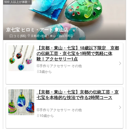
500 人以上が体験！
京七宝 ヒロミ・アート 東山店
口コミ(66)
京都府>祇園・東山・北白川周辺
【京都・東山・七宝】18歳以下限定 京都
の伝統工芸・京七宝を1時間で気軽に体
験！アクセサリー1点
手作りアクセサリー その他
3歳から
【京都・東山・七宝】京都の伝統工芸・京
七宝を本格的な技法で作る2時間コース
手作りアクセサリー その他
10歳から