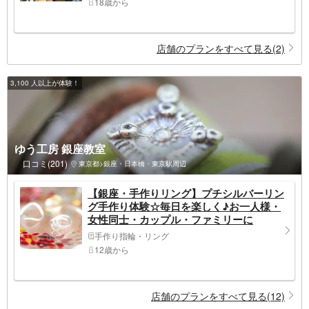
18歳から
店舗のプランをすべて見る(2)
3,100 人以上が体験！
ゆう工房 銀座教室
口コミ(201)
東京都>銀座・日本橋・東京駅周辺
【銀座・手作りリング】プチシルバーリン
グ手作り体験☆毎日を楽しく♪お一人様・
女性同士・カップル・ファミリーに
手作り指輪・リング
12歳から
店舗のプランをすべて見る(12)