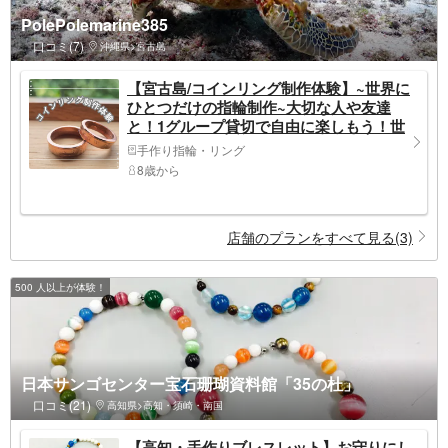
PolePolemarine385
口コミ(7)
沖縄県>宮古島
【宮古島/コインリング制作体験】~世界に
ひとつだけの指輪制作~大切な人や友達
と！1グループ貸切で自由に楽しもう！世
界５０ヶ国取り扱い♪
手作り指輪・リング
8歳から
店舗のプランをすべて見る(3)
500 人以上が体験！
日本サンゴセンター宝石珊瑚資料館「35の杜」
口コミ(21)
高知県>高知・須崎・南国
【高知・手作りブレスレット】お守りにし