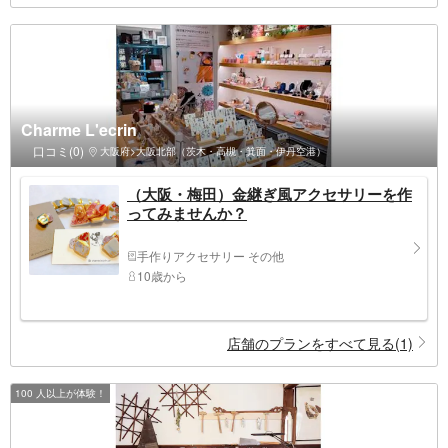
Charme L'ecrin
口コミ(0)
大阪府>大阪北部（茨木・高槻・箕面・伊丹空港）
（大阪・梅田）金継ぎ風アクセサリーを作
ってみませんか？
手作りアクセサリー その他
10歳から
店舗のプランをすべて見る(1)
100 人以上が体験！