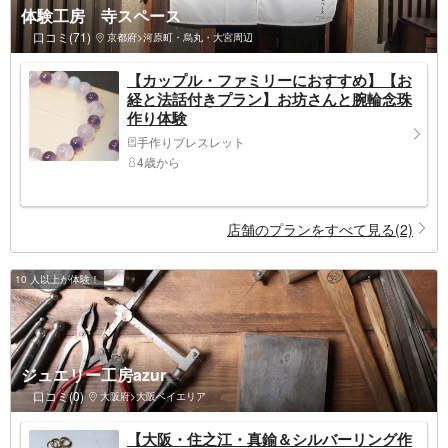
体験工房 寺スペース
口コミ(71)
京都府>河原町・烏丸・大宮周辺
【カップル・ファミリーにおすすめ】【お
経と法話付きプラン】お坊さんと腕輪念珠
作り体験
手作りブレスレット
4歳から
店舗のプランをすべて見る(2)
10 人以上が体験！
ジュエリー工房azur
口コミ(0)
大阪府>大阪ベイエリア
【大阪・住之江・真鍮＆シルバーリング作