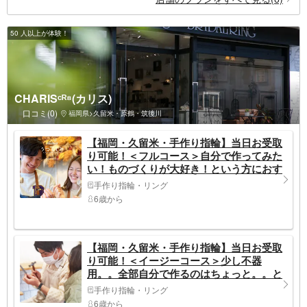
50 人以上が体験！
CHARISᶜᴿ⁸(カリス)
口コミ(0)
福岡県>久留米・原鶴・筑後川
【福岡・久留米・手作り指輪】当日お受取
り可能！＜フルコース＞自分で作ってみた
い！ものづくりが大好き！という方におす
すめ♪＜所要時間：2時間＞
手作り指輪・リング
6歳から
【福岡・久留米・手作り指輪】当日お受取
り可能！＜イージーコース＞少し不器
用。。全部自分で作るのはちょっと。。と
いう方におすすめ！＜所要時間：1時間～2
手作り指輪・リング
時間＞
6歳から