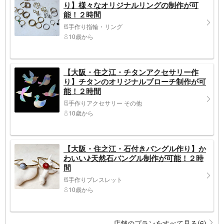
り】様々なオリジナルリングの制作が可
能！２時間
手作り指輪・リング
10歳から
【大阪・住之江・チタンアクセサリー作
り】チタンのオリジナルブローチ制作が可
能！２時間
手作りアクセサリー その他
10歳から
【大阪・住之江・石付きバングル作り】か
わいい♪天然石バングル制作が可能！２時
間
手作りブレスレット
10歳から
店舗のプランをすべて見る(6)