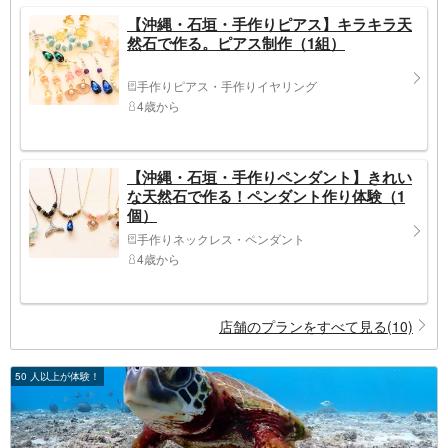
【沖縄・石垣・手作りピアス】キラキラ天
然石で作る。ピアス制作（1組）
手作りピアス・手作りイヤリング
4歳から
【沖縄・石垣・手作りペンダント】きれい
な天然石で作る！ペンダント作り体験（1
個）
手作りネックレス・ペンダント
4歳から
店舗のプランをすべて見る(10)
50 人以上が体験！