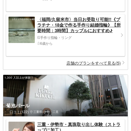
〈福岡/久留米市〉当日お受取り可能!!《プ
ラチナ・18金で作る手作り結婚指輪》【所
要時間：3時間】カップルにおすすめ♪
手作り指輪・リング
6歳から
店舗のプランをすべて見る(5)
1,300 人以上が体験！
菊池パール
口コミ(122)
三重県>伊勢・二見
三重・伊勢市・真珠取り出し体験（ストラ
ップに加工）