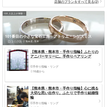
店舗のプランをすべて見る(2)
100 人以上が体験！
101番目の小さな宝石工房 アトリエ・シゲスミス
口コミ(13)
熊本県>熊本
【熊本県・熊本市・手作り指輪】ふたりの
アニバーサリーに。手作りペアリング
手作り指輪・リング
16歳から
【熊本県・熊本市・手作り指輪】心に残る
大切な思い出作り。ふたりで手作り結婚指
輪
手作り指輪・リング