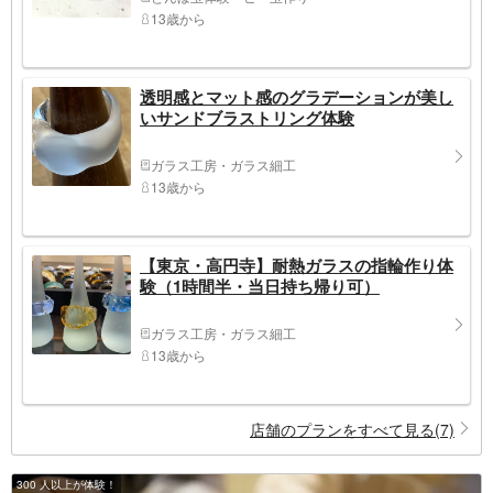
13歳から
透明感とマット感のグラデーションが美し
いサンドブラストリング体験
ガラス工房・ガラス細工
13歳から
【東京・高円寺】耐熱ガラスの指輪作り体
験（1時間半・当日持ち帰り可）
ガラス工房・ガラス細工
13歳から
店舗のプランをすべて見る(7)
300 人以上が体験！