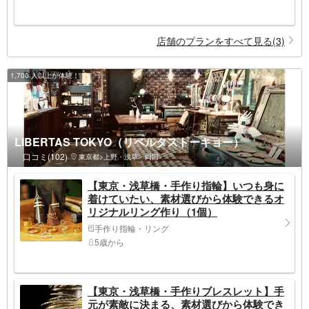
店舗のプランをすべて見る(3)
1,700 人以上が体験！
LIBERTAS TOKYO（リベルタストーキョー）
口コミ(102)
東京都>上野・浅草・両国
【東京・浅草橋・手作り指輪】いつも身に
着けていたい、素材選びから体験できるオ
リジナルリング作り（1個）
手作り指輪・リング
5歳から
【東京・浅草橋・手作りブレスレット】手
元が素敵に決まる、素材選びから体験でき