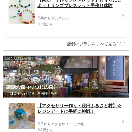
よう！サンゴブレスレット手作り体験
手作りブレスレット
5歳から
店舗のプランをすべて見る(1)
1,000 人以上が体験！
躑躅の森（つつじの森）
口コミ(69)
秋田県>横手・鳥海
【アクセサリー作り・秋田ふるさと村】☆
レジンアートに手軽に挑戦！
手作りアクセサリー その他
3歳から