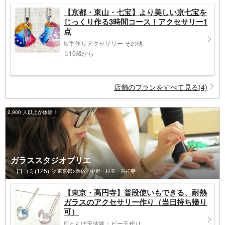
【京都・東山・七宝】より美しい京七宝を
じっくり作る3時間コース！アクセサリー1
点
手作りアクセサリー その他
10歳から
店舗のプランをすべて見る(4)
2,900 人以上が体験！
ガラススタジオブリエ
口コミ(125)
東京都>新宿・中野・杉並・吉祥寺
【東京・高円寺】普段使いもできる、耐熱
ガラスのアクセサリー作り（当日持ち帰り
可）
とんぼ玉体験・ビー玉作り