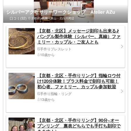
シルバーアクセサリーワークショップ Atelier AƵu
口コミ(32)
京都府>祇園・東山・北白川周辺
【京都・北区】メッセージ刻印も出来る♪
バングル製作体験（シルバー、真鍮）ファ
ミリー・カップル・ご友人とも
手作りブレスレット
10歳から
【京都・北区・手作りリング】指輪ロウ付
け120分体験！プラス料金で刻印も可能！
初心者、ファミリー、カップル参加歓迎
（当日予約可能）
手作り指輪・リング
13歳から
【京都・北区・手作りリング】90分~オー
プンリング 裏表どちらでも手打ち刻印で