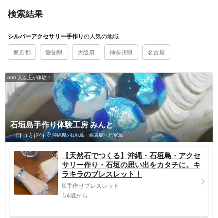
検索結果
の
人気の地域
シルバーアクセサリー手作り
東京都
愛知県
大阪府
神奈川県
名古屋
500 人以上が体験！
石垣島手作り体験工房 みんと
口コミ(24)
沖縄県>石垣島・西表島・竹富島
【天然石でつくる】沖縄・石垣島・アクセ
サリー作り・石垣の思い出をカタチに。キ
ラキラのブレスレット！
手作りブレスレット
4歳から