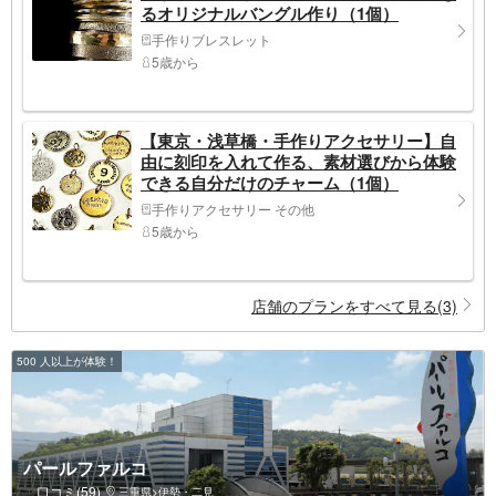
るオリジナルバングル作り（1個）
手作りブレスレット
5歳から
【東京・浅草橋・手作りアクセサリー】自
由に刻印を入れて作る、素材選びから体験
できる自分だけのチャーム（1個）
手作りアクセサリー その他
5歳から
店舗のプランをすべて見る(3)
500 人以上が体験！
パールファルコ
口コミ(59)
三重県>伊勢・二見