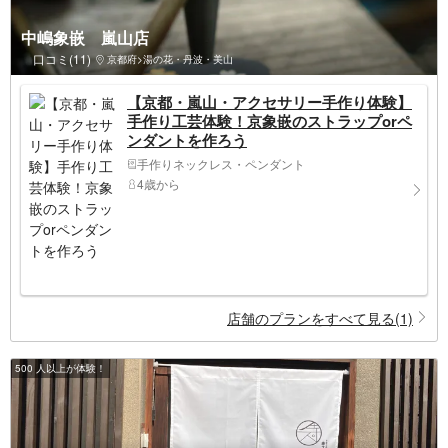
中嶋象嵌 嵐山店
口コミ(11)
京都府>湯の花・丹波・美山
【京都・嵐山・アクセサリー手作り体験】
手作り工芸体験！京象嵌のストラップorペ
ンダントを作ろう
手作りネックレス・ペンダント
4歳から
店舗のプランをすべて見る(1)
500 人以上が体験！