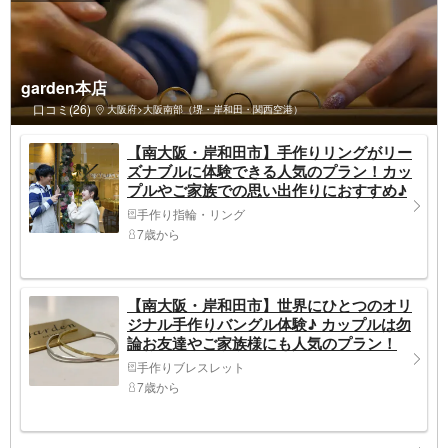
garden本店
口コミ(26)
大阪府>大阪南部（堺・岸和田・関西空港）
【南大阪・岸和田市】手作りリングがリー
ズナブルに体験できる人気のプラン！カッ
プルやご家族での思い出作りにおすすめ♪
手作り指輪・リング
7歳から
【南大阪・岸和田市】世界にひとつのオリ
ジナル手作りバングル体験♪ カップルは勿
論お友達やご家族様にも人気のプラン！
手作りブレスレット
7歳から