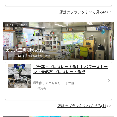
店舗のプランをすべて見る(4)
300 人以上が体験！
ガラス工房 砂あそび
口コミ(32)
千葉県>千葉・市原
【千葉・ブレスレット作り】パワーストー
ン・天然石 ブレスレット作成
手作りアクセサリー その他
6歳から
店舗のプランをすべて見る(11)