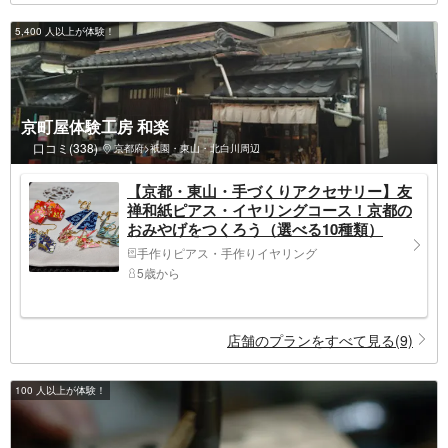
5,400 人以上が体験！
京町屋体験工房 和楽
口コミ(338)
京都府>祇園・東山・北白川周辺
【京都・東山・手づくりアクセサリー】友
禅和紙ピアス・イヤリングコース！京都の
おみやげをつくろう（選べる10種類）
手作りピアス・手作りイヤリング
5歳から
店舗のプランをすべて見る(9)
100 人以上が体験！