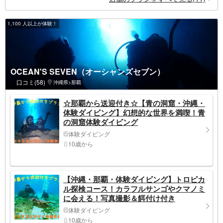
1,100 人以上が体験！
OCEAN'S SEVEN（オーシャンズセブン）
口コミ(58)
沖縄県>那覇
☆那覇から送迎付き☆【青の洞窟・沖縄・
体験ダイビング】幻想的な世界を満喫！青
の洞窟体験ダイビング
体験ダイビング
10歳から
【沖縄・那覇・体験ダイビング】トロピカ
ル探検コース！カラフルサンゴやクマノミ
に会える！写真撮影＆餌付け付き
体験ダイビング
10歳から