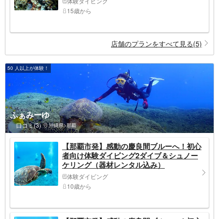
体験ダイビング
15歳から
店舗のプランをすべて見る(5)
50 人以上が体験！
ふぁみーゆ
口コミ(3)
沖縄県>那覇
【那覇市発】感動の慶良間ブルーへ！初心
者向け体験ダイビング2ダイブ＆シュノー
ケリング（器材レンタル込み）
体験ダイビング
10歳から