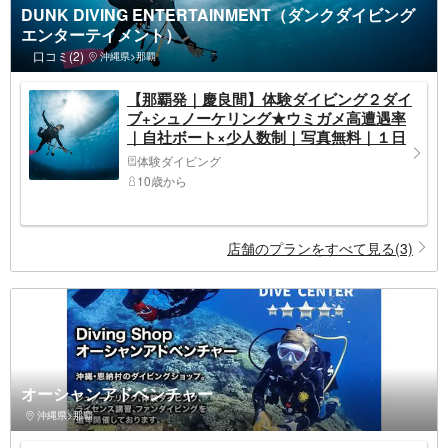
DUNK DIVING ENTERTAINMENT（ダンクダイビング
エンターテイメント）
口コミ(2)
沖縄県>那覇
【那覇発｜慶良間】体験ダイビング２ダイ
ブ+シュノーケリング★ウミガメ高遭遇率
｜自社ボート×少人数制｜写真無料｜１日
満喫ツアー
体験ダイビング
10歳から
店舗のプランをすべて見る(3)
オーシャンアドベンチャー
沖縄県>那覇