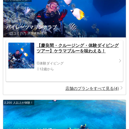
パイレーツマリンクラブ
口コミ(17)
沖縄県>那覇
【慶良間・クルージング・体験ダイビング
ツアー】ケラマブルーを味わえる！
体験ダイビング
12歳から
店舗のプランをすべて見る(4)
2,200 人以上が体験！