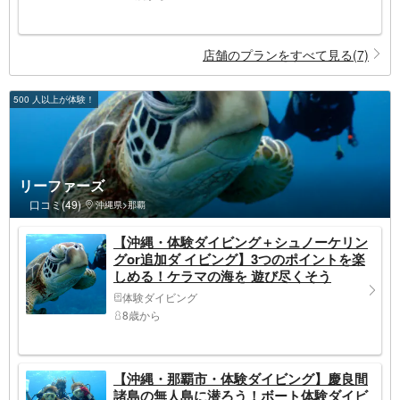
店舗のプランをすべて見る(7)
500 人以上が体験！
リーファーズ
口コミ(49)
沖縄県>那覇
【沖縄・体験ダイビング＋シュノーケリン
グor追加ダ イビング】3つのポイントを楽
しめる！ケラマの海を 遊び尽くそう
体験ダイビング
8歳から
【沖縄・那覇市・体験ダイビング】慶良間
諸島の無人島に潜ろう！ボート体験ダイビ