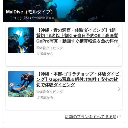
MalDive（モルダイブ）
口コミ(1,261)
沖縄県>西海岸
【沖縄・青の洞窟・体験ダイビング】1組
貸切！5名以上割引★当日予約OK！高画質
GoPro写真・動画すぐ携帯転送＆魚の餌付
け体験無料！タオル、サンダル貸し出し無
体験ダイビング
料！初心者、泳げない方も参加歓迎☆
10歳から
【沖縄・本部-ゴリラチョップ・体験ダイビ
ング】Gopro写真＆餌付け無料！安心の貸
切で体験ダイビング
体験ダイビング
10歳から
店舗のプランをすべて見る(5)