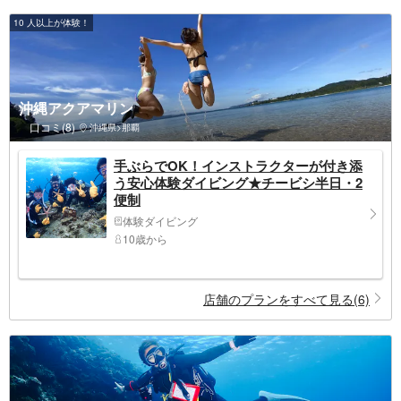
10 人以上が体験！
沖縄アクアマリン
口コミ(8)
沖縄県>那覇
手ぶらでOK！インストラクターが付き添
う安心体験ダイビング★チービシ半日・2
便制
体験ダイビング
10歳から
店舗のプランをすべて見る(6)