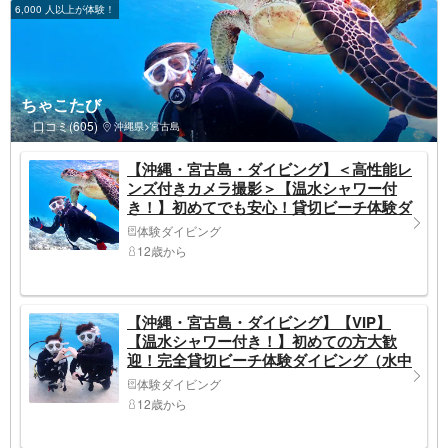
6,000 人以上が体験！
ちゃこたび
口コミ(605)
沖縄県>宮古島
【沖縄・宮古島・ダイビング】＜高性能レ
ンズ付きカメラ撮影＞【温水シャワー付
き！】初めてでも安心！貸切ビーチ体験ダ
イビング（水中写真付き）
体験ダイビング
12歳から
【沖縄・宮古島・ダイビング】【VIP】
【温水シャワー付き！】初めての方大歓
迎！完全貸切ビーチ体験ダイビング（水中
写真付き）
体験ダイビング
12歳から