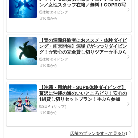
ン／女性スタッフ在籍／無料！GOPRO写
真撮影！／手ぶらでOK／当日予約・初心
体験ダイビング
者、泳げない方大歓迎！☆シャワー、ドラ
10歳から
イヤー完備
【青の洞窟経験者におススメ・体験ダイビ
ング・雨天開催】深場でがっつりダイビン
グ！☆安心の完全貸し切りツアー☆手ぶら
でOK☆当日予約・初心者、泳げない方大
体験ダイビング
歓迎！☆シャワードライヤー完備！
10歳から
【沖縄・恩納村・SUP&体験ダイビング】
贅沢に沖縄の海のいいところどり！安心の
1組貸し切りセットプラン！手ぶら参加
OK！
SUP（サップ）
10歳から
店舗のプランをすべて見る(7)