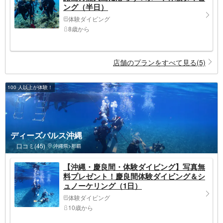
ング（半日）
体験ダイビング
8歳から
店舗のプランをすべて見る(5)
100 人以上が体験！
ディーズパルス沖縄
口コミ(45)
沖縄県>那覇
【沖縄・慶良間・体験ダイビング】写真無
料プレゼント！慶良間体験ダイビング＆シ
ュノーケリング（1日）
体験ダイビング
10歳から