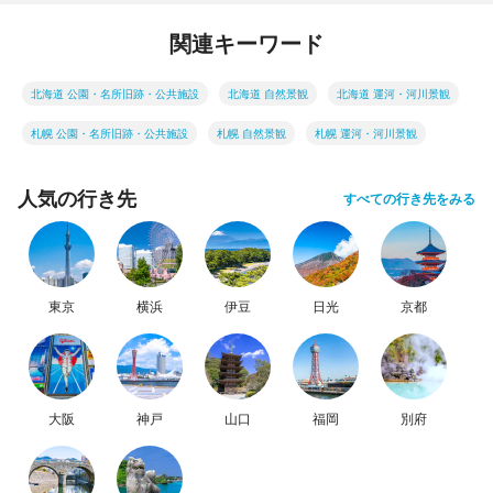
関連キーワード
北海道 公園・名所旧跡・公共施設
北海道 自然景観
北海道 運河・河川景観
札幌 公園・名所旧跡・公共施設
札幌 自然景観
札幌 運河・河川景観
人気の行き先
すべての行き先をみる
東京
横浜
伊豆
日光
京都
大阪
神戸
山口
福岡
別府