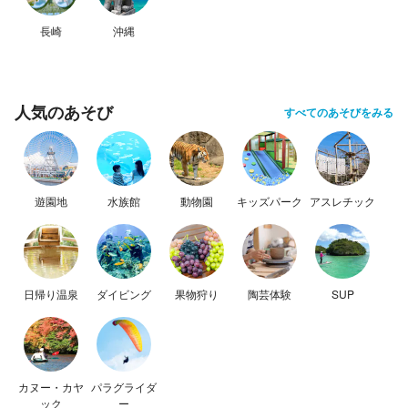
長崎
沖縄
人気のあそび
すべてのあそびをみる
遊園地
水族館
動物園
キッズパーク
アスレチック
日帰り温泉
ダイビング
果物狩り
陶芸体験
SUP
カヌー・カヤ
パラグライダ
ック
ー