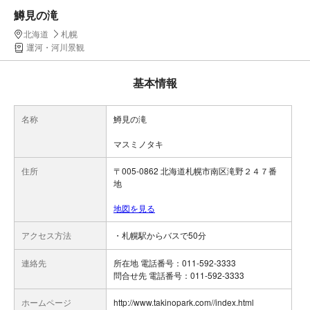
鱒見の滝
北海道
札幌
運河・河川景観
基本情報
名称
鱒見の滝
マスミノタキ
住所
〒005-0862 北海道札幌市南区滝野２４７番
地
地図を見る
アクセス方法
・札幌駅からバスで50分
連絡先
所在地 電話番号：011-592-3333
問合せ先 電話番号：011-592-3333
ホームページ
http://www.takinopark.com//index.html