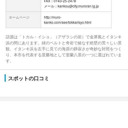
FAX：0143-25-2478
メール：kankou@city.muroran.lg.jp
ホームページ
http://muro-
kanko.com/see/tokkarisyo.html
語源は「トカル・イショ」（アザラシの岩）で金屏風とイタンキ
浜の間にあります。緑のベルトと奇岩で綾なす絶壁の荒々しい景
観、イタンキ浜を左手に見ての海原の静寂さが奇妙な対照をつく
り、本市を代表する景勝地として室蘭八景の一つに選ばれていま
す。
スポットの口コミ