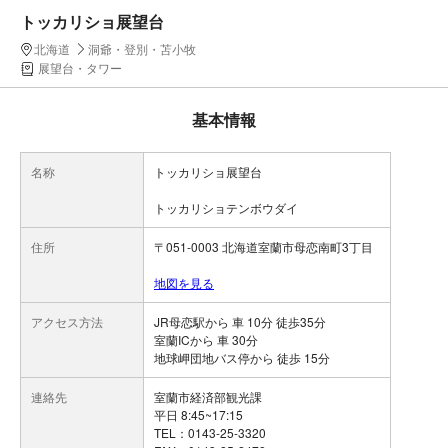
トッカリショ展望台
北海道
洞爺・登別・苫小牧
展望台・タワー
基本情報
名称
トッカリショ展望台
トッカリショテンボウダイ
住所
〒051-0003 北海道室蘭市母恋南町3丁目
地図を見る
アクセス方法
JR母恋駅から 車 10分 徒歩35分
室蘭ICから 車 30分
地球岬団地バス停から 徒歩 15分
連絡先
室蘭市経済部観光課
平日 8:45~17:15
TEL：0143-25-3320