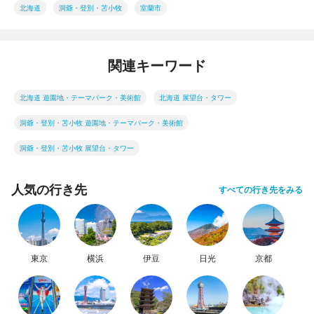
北海道
洞爺・登別・苫小牧
室蘭市
関連キーワード
北海道 遊園地・テーマパーク・美術館
北海道 展望台・タワー
洞爺・登別・苫小牧 遊園地・テーマパーク・美術館
洞爺・登別・苫小牧 展望台・タワー
人気の行き先
すべての行き先をみる
東京
横浜
伊豆
日光
京都