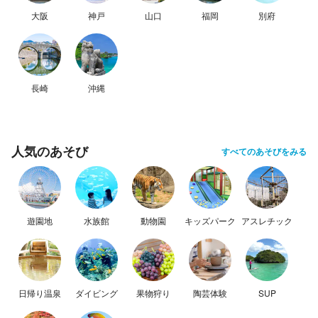
大阪
神戸
山口
福岡
別府
長崎
沖縄
人気のあそび
すべてのあそびをみる
遊園地
水族館
動物園
キッズパーク
アスレチック
日帰り温泉
ダイビング
果物狩り
陶芸体験
SUP