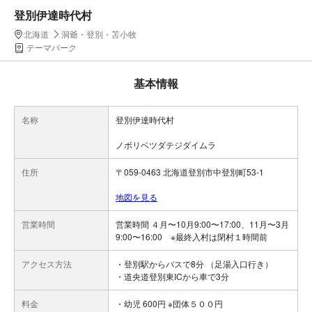
登別伊達時代村
北海道
洞爺・登別・苫小牧
テーマパーク
基本情報
名称
登別伊達時代村
ノボリベツダテジダイムラ
住所
〒059-0463 北海道登別市中登別町53-1
地図を見る
営業時間
営業時間 ４月〜10月9:00〜17:00、11月〜3月
9:00〜16:00 ※最終入村は閉村１時間前
アクセス方法
・登別駅からバスで8分 （足湯入口行き）
・道央道登別東ICから車で3分
料金
・幼児 600円 ※団体５００円