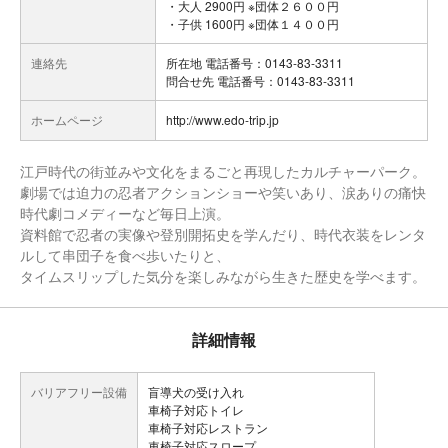
・大人 2900円 ※団体２６００円
・子供 1600円 ※団体１４００円
連絡先
所在地 電話番号：0143-83-3311
問合せ先 電話番号：0143-83-3311
ホームページ
http://www.edo-trip.jp
江戸時代の街並みや文化をまるごと再現したカルチャーパーク。
劇場では迫力の忍者アクションショーや笑いあり、涙ありの痛快
時代劇コメディーなど毎日上演。
資料館で忍者の実像や登別開拓史を学んだり、時代衣装をレンタ
ルして串団子を食べ歩いたりと、
タイムスリップした気分を楽しみながら生きた歴史を学べます。
詳細情報
バリアフリー設備
盲導犬の受け入れ
車椅子対応トイレ
車椅子対応レストラン
車椅子対応スロープ