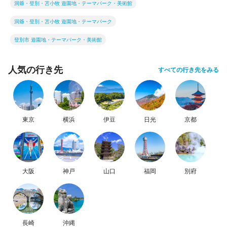
洞爺・登別・苫小牧 遊園地・テーマパーク・美術館
洞爺・登別・苫小牧 遊園地・テーマパーク
登別市 遊園地・テーマパーク・美術館
人気の行き先
すべての行き先をみる
東京
横浜
伊豆
日光
京都
大阪
神戸
山口
福岡
別府
長崎
沖縄