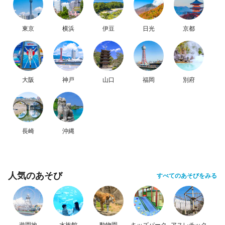
東京
横浜
伊豆
日光
京都
大阪
神戸
山口
福岡
別府
長崎
沖縄
人気のあそび
すべてのあそびをみる
遊園地
水族館
動物園
キッズパーク
アスレチック