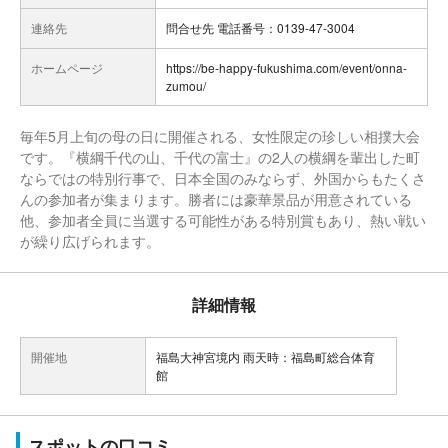
連絡先
問合せ先 電話番号：0139-47-3004
ホームページ
https://be-happy-fukushima.com/event/onna-
zumou/
毎年5月上旬の母の日に開催される、女性限定の珍しい相撲大会
です。『横綱千代の山、千代の富士』の2人の横綱を輩出した町
ならではの特別行事で、日本全国のみならず、外国からもたくさ
んの参加者が集まります。勝者には豪華景品が用意されている
他、参加者全員に当選する可能性がある特別賞もあり、熱い戦い
が繰り広げられます。
詳細情報
開催地
福島大神宮境内 雨天時：福島町総合体育
館
スポットの口コミ