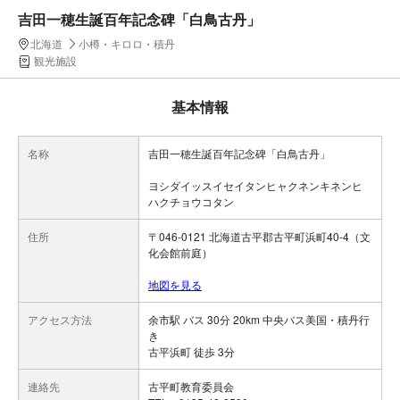
吉田一穂生誕百年記念碑「白鳥古丹」
北海道
小樽・キロロ・積丹
観光施設
基本情報
名称
吉田一穂生誕百年記念碑「白鳥古丹」
ヨシダイッスイセイタンヒャクネンキネンヒ
ハクチョウコタン
住所
〒046-0121 北海道古平郡古平町浜町40-4（文
化会館前庭）
地図を見る
アクセス方法
余市駅 バス 30分 20km 中央バス美国・積丹行
き
古平浜町 徒歩 3分
連絡先
古平町教育委員会