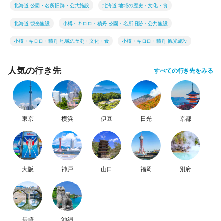
北海道 公園・名所旧跡・公共施設
北海道 地域の歴史・文化・食
北海道 観光施設
小樽・キロロ・積丹 公園・名所旧跡・公共施設
小樽・キロロ・積丹 地域の歴史・文化・食
小樽・キロロ・積丹 観光施設
人気の行き先
すべての行き先をみる
東京
横浜
伊豆
日光
京都
大阪
神戸
山口
福岡
別府
長崎
沖縄