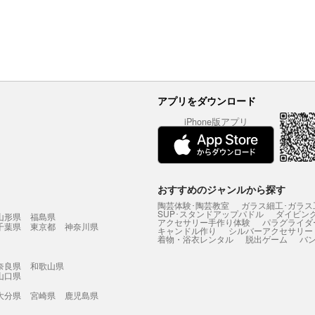
アプリをダウンロード
iPhone版アプリ
おすすめのジャンルから探す
陶芸体験･陶芸教室
ガラス細工･ガラス
SUP･スタンドアップパドル
ダイビン
山形県
福島県
アクセサリー手作り体験
パラグライダ
千葉県
東京都
神奈川県
キャンドル作り
シルバーアクセサリー
着物・浴衣レンタル
脱出ゲーム
バ
奈良県
和歌山県
山口県
大分県
宮崎県
鹿児島県