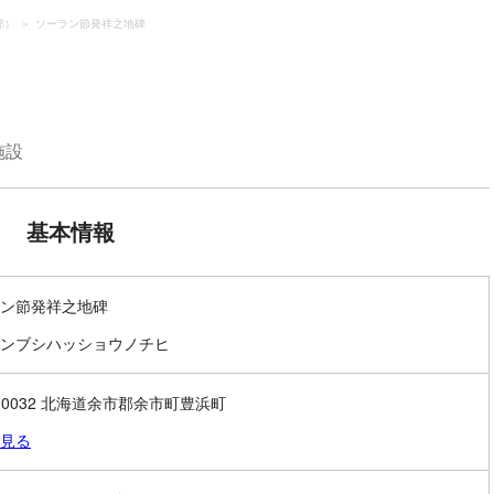
郡）
ソーラン節発祥之地碑
施設
基本情報
ン節発祥之地碑
ンブシハッショウノチヒ
6-0032 北海道余市郡余市町豊浜町
見る