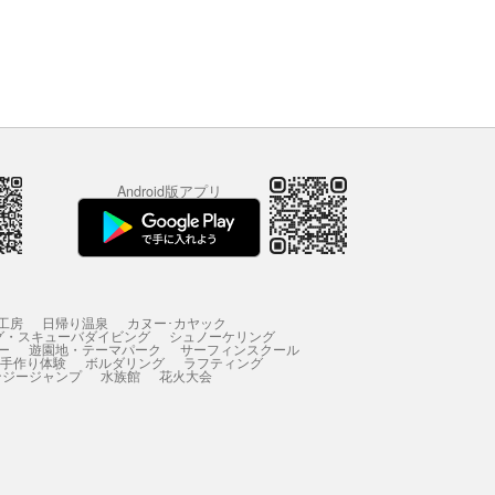
Android版アプリ
工房
日帰り温泉
カヌー･カヤック
グ・スキューバダイビング
シュノーケリング
ー
遊園地・テーマパーク
サーフィンスクール
 手作り体験
ボルダリング
ラフティング
ンジージャンプ
水族館
花火大会