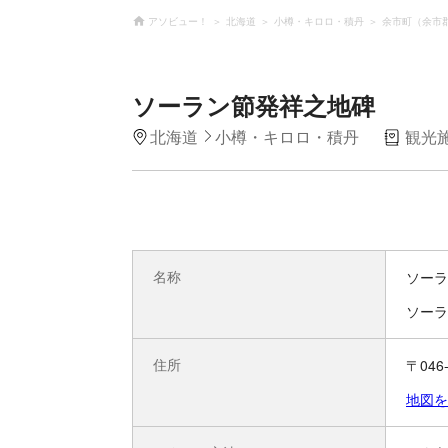
アソビュー！
北海道
小樽・キロロ・積丹
余市町（余市
ソーラン節発祥之地碑
北海道
小樽・キロロ・積丹
観光
名称
ソーラ
ソーラ
住所
〒04
地図を