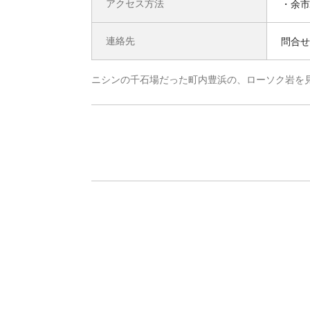
アクセス方法
・余市
連絡先
問合せ先
ニシンの千石場だった町内豊浜の、ローソク岩を