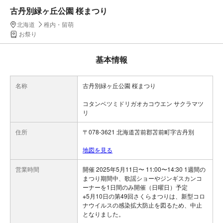
古丹別緑ヶ丘公園 桜まつり
北海道
稚内・留萌
お祭り
基本情報
名称
古丹別緑ヶ丘公園 桜まつり
コタンベツミドリガオカコウエン サクラマツ
リ
住所
〒078-3621 北海道苫前郡苫前町字古丹別
地図を見る
営業時間
開催 2025年5月11日〜 11:00〜14:30 1週間の
まつり期間中、歌謡ショーやジンギスカンコ
ーナーを1日間のみ開催（日曜日）予定
※5月10日の第49回さくらまつりは、新型コロ
ナウイルスの感染拡大防止を図るため、中止
となりました。