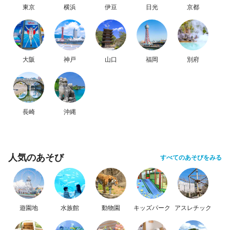
東京
横浜
伊豆
日光
京都
大阪
神戸
山口
福岡
別府
長崎
沖縄
人気のあそび
すべてのあそびをみる
遊園地
水族館
動物園
キッズパーク
アスレチック