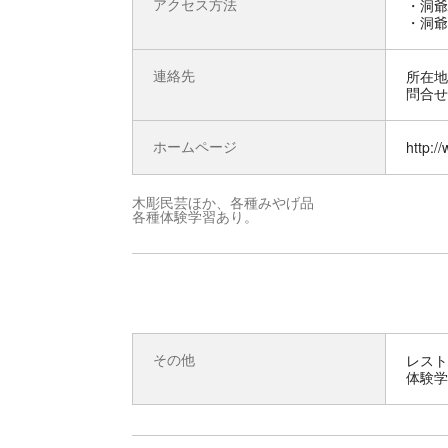
アクセス方法
・洞爺
・洞爺
連絡先
所在地 
問合せ先
ホームページ
http:/
木彫民芸ほか、各種みやげ品
各種体験学習あり。
その他
レスト
体験学