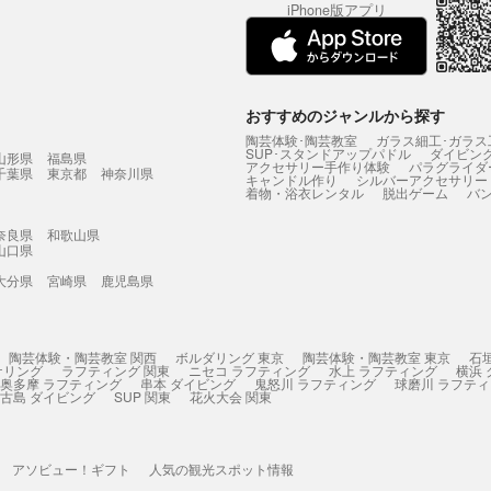
iPhone版アプリ
おすすめのジャンルから探す
陶芸体験･陶芸教室
ガラス細工･ガラス
SUP･スタンドアップパドル
ダイビン
山形県
福島県
アクセサリー手作り体験
パラグライダ
千葉県
東京都
神奈川県
キャンドル作り
シルバーアクセサリー
着物・浴衣レンタル
脱出ゲーム
バ
奈良県
和歌山県
山口県
大分県
宮崎県
鹿児島県
陶芸体験・陶芸教室 関西
ボルダリング 東京
陶芸体験・陶芸教室 東京
石
ケリング
ラフティング 関東
ニセコ ラフティング
水上 ラフティング
横浜
奥多摩 ラフティング
串本 ダイビング
鬼怒川 ラフティング
球磨川 ラフテ
古島 ダイビング
SUP 関東
花火大会 関東
アソビュー！ギフト
人気の観光スポット情報