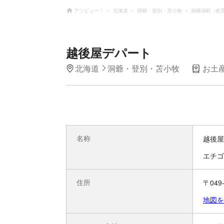
アソビュー！
北海道
洞爺・登別・苫小牧
洞爺湖町（虻
越後屋デパート
北海道
洞爺・登別・苫小牧
お土
名称
越後屋
エチゴ
住所
〒04
地図を