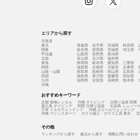
エリアから探す
北海道
東北
青森県
岩手県
宮城県
秋田県
関東
栃木県
群馬県
茨城県
埼玉県
甲信越
山梨県
長野県
新潟県
北陸
富山県
石川県
福井県
東海
静岡県
岐阜県
愛知県
三重県
関西
滋賀県
京都府
大阪府
兵庫県
山陰・山陽
鳥取県
島根県
岡山県
広島県
四国
徳島県
香川県
愛媛県
高知県
九州
福岡県
佐賀県
長崎県
熊本県
沖縄
おすすめキーワード
京都 着物レンタル
沖縄 ダイビング
日帰り温泉 関東
屋久島 ダイビング
関西 日帰り温泉
石垣島 シュノー
天草 イルカウォッチング
沖縄 ホエールウォッチング
沖縄 マリンスポーツ
ガラス細工・ガラス工房 東京
宮
その他
ランキングから探す
拠点から探す
掲載お問い合わせ