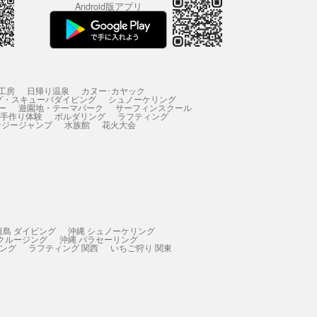
Android版アプリ
工房
日帰り温泉
カヌー･カヤック
グ・スキューバダイビング
シュノーケリング
ー
遊園地・テーマパーク
サーフィンスクール
 手作り体験
ボルダリング
ラフティング
ンジージャンプ
水族館
花火大会
垣島 ダイビング
沖縄 シュノーケリング
 クルージング
沖縄 パラセーリング
ィング
ラフティング 関西
いちご狩り 関東