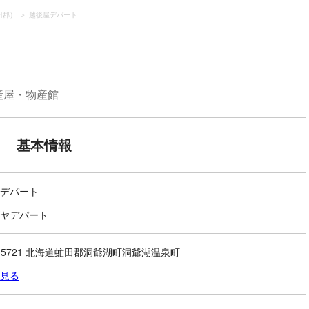
田郡）
越後屋デパート
産屋・物産館
基本情報
デパート
ヤデパート
9-5721 北海道虻田郡洞爺湖町洞爺湖温泉町
見る