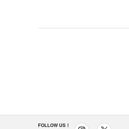
FOLLOW US！
instagram
x