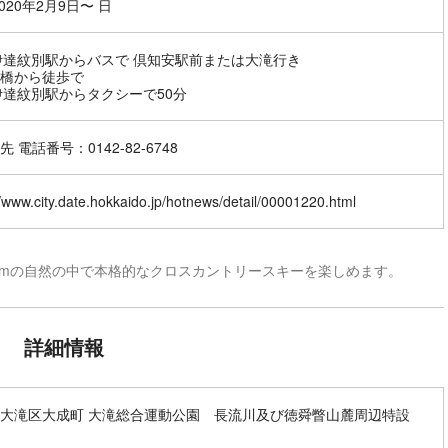
020年2月9日〜 日
伊達紋別駅からバスで 倶知安駅前または大滝行き
橋から徒歩で
伊達紋別駅からタクシーで50分
 電話番号：0142-82-6748
//www.city.date.hokkaido.jp/hotnews/detail/00001220.html
20kmの自然の中で本格的なクロスカントリースキーを楽しめます。
詳細情報
大滝区大成町 大滝総合運動公園 長流川及び徳舜瞥山麓周辺特設