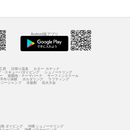
Android版アプリ
工房
日帰り温泉
カヌー･カヤック
グ・スキューバダイビング
シュノーケリング
ー
遊園地・テーマパーク
サーフィンスクール
 手作り体験
ボルダリング
ラフティング
ンジージャンプ
水族館
花火大会
垣島 ダイビング
沖縄 シュノーケリング
 クルージング
沖縄 パラセーリング