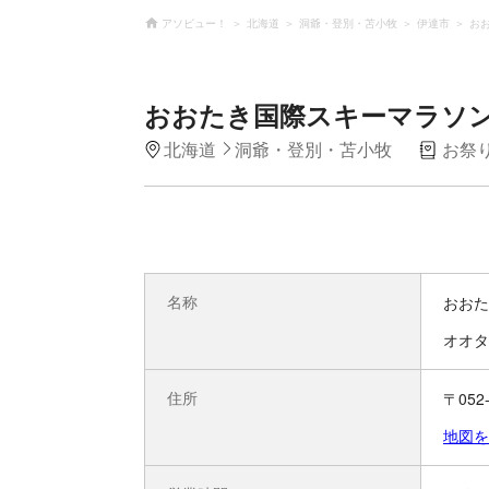
アソビュー！
北海道
洞爺・登別・苫小牧
伊達市
お
おおたき国際スキーマラソ
北海道
洞爺・登別・苫小牧
お祭
名称
おおた
オオタ
住所
〒05
地図を