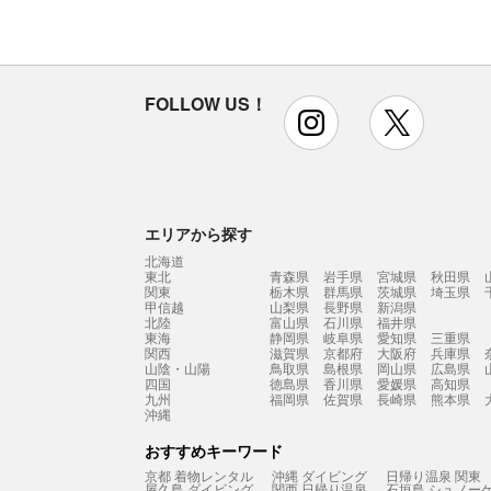
FOLLOW US！
instagram
x
エリアから探す
北海道
東北
青森県
岩手県
宮城県
秋田県
関東
栃木県
群馬県
茨城県
埼玉県
甲信越
山梨県
長野県
新潟県
北陸
富山県
石川県
福井県
東海
静岡県
岐阜県
愛知県
三重県
関西
滋賀県
京都府
大阪府
兵庫県
山陰・山陽
鳥取県
島根県
岡山県
広島県
四国
徳島県
香川県
愛媛県
高知県
九州
福岡県
佐賀県
長崎県
熊本県
沖縄
おすすめキーワード
京都 着物レンタル
沖縄 ダイビング
日帰り温泉 関東
屋久島 ダイビング
関西 日帰り温泉
石垣島 シュノー