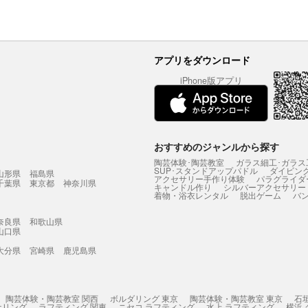
アプリをダウンロード
iPhone版アプリ
おすすめのジャンルから探す
陶芸体験･陶芸教室
ガラス細工･ガラス
SUP･スタンドアップパドル
ダイビン
山形県
福島県
アクセサリー手作り体験
パラグライダ
千葉県
東京都
神奈川県
キャンドル作り
シルバーアクセサリー
着物・浴衣レンタル
脱出ゲーム
バ
奈良県
和歌山県
山口県
大分県
宮崎県
鹿児島県
陶芸体験・陶芸教室 関西
ボルダリング 東京
陶芸体験・陶芸教室 東京
石
ケリング
ラフティング 関東
ニセコ ラフティング
水上 ラフティング
横浜