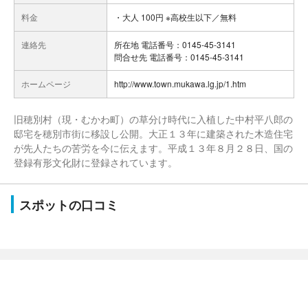
料金
・大人 100円 ※高校生以下／無料
連絡先
所在地 電話番号：0145-45-3141
問合せ先 電話番号：0145-45-3141
ホームページ
http://www.town.mukawa.lg.jp/1.htm
旧穂別村（現・むかわ町）の草分け時代に入植した中村平八郎の
邸宅を穂別市街に移設し公開。大正１３年に建築された木造住宅
が先人たちの苦労を今に伝えます。平成１３年８月２８日、国の
登録有形文化財に登録されています。
スポットの口コミ