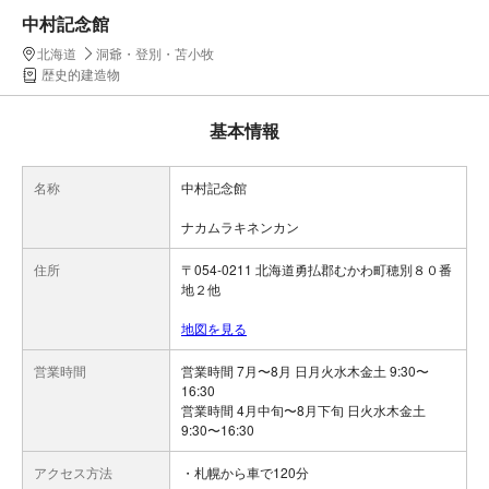
中村記念館
北海道
洞爺・登別・苫小牧
歴史的建造物
基本情報
名称
中村記念館
ナカムラキネンカン
住所
〒054-0211 北海道勇払郡むかわ町穂別８０番
地２他
地図を見る
営業時間
営業時間 7月〜8月 日月火水木金土 9:30〜
16:30
営業時間 4月中旬〜8月下旬 日火水木金土
9:30〜16:30
アクセス方法
・札幌から車で120分