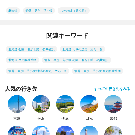
北海道
洞爺・登別・苫小牧
むかわ町（勇払郡）
関連キーワード
北海道 公園・名所旧跡・公共施設
北海道 地域の歴史・文化・食
北海道 歴史的建造物
洞爺・登別・苫小牧 公園・名所旧跡・公共施設
洞爺・登別・苫小牧 地域の歴史・文化・食
洞爺・登別・苫小牧 歴史的建造物
人気の行き先
すべての行き先をみる
東京
横浜
伊豆
日光
京都