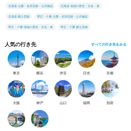
北海道 公園・名所旧跡・公共施設
北海道 地域の歴史・文化・食
北海道 郷土芸能
帯広・十勝 公園・名所旧跡・公共施設
帯広・十勝 地域の歴史・文化・食
帯広・十勝 郷土芸能
人気の行き先
すべての行き先をみる
東京
横浜
伊豆
日光
京都
大阪
神戸
山口
福岡
別府