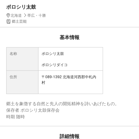
ポロシリ太鼓
北海道
帯広・十勝
郷土芸能
基本情報
名称
ポロシリ太鼓
ポロシリダイコ
住所
〒089-1392 北海道河西郡中札内
村
郷土を象徴する自然と先人の開拓精神を詩いあげたもの。
保存者 ポロシリ太鼓保存会
時期 随時
詳細情報