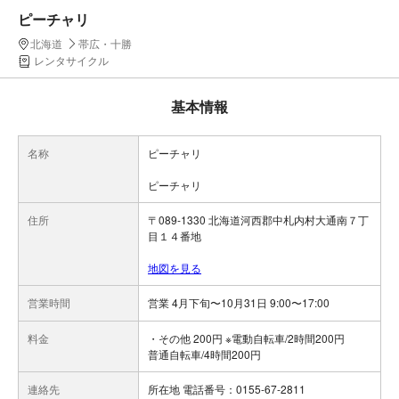
ピーチャリ
北海道
帯広・十勝
レンタサイクル
基本情報
名称
ピーチャリ
ピーチャリ
住所
〒089-1330 北海道河西郡中札内村大通南７丁
目１４番地
地図を見る
営業時間
営業 4月下旬〜10月31日 9:00〜17:00
料金
・その他 200円 ※電動自転車/2時間200円
普通自転車/4時間200円
連絡先
所在地 電話番号：0155-67-2811