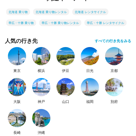
北海道 乗り物
北海道 乗り物レンタル
北海道 レンタサイクル
帯広・十勝 乗り物
帯広・十勝 乗り物レンタル
帯広・十勝 レンタサイクル
人気の行き先
すべての行き先をみる
東京
横浜
伊豆
日光
京都
大阪
神戸
山口
福岡
別府
長崎
沖縄