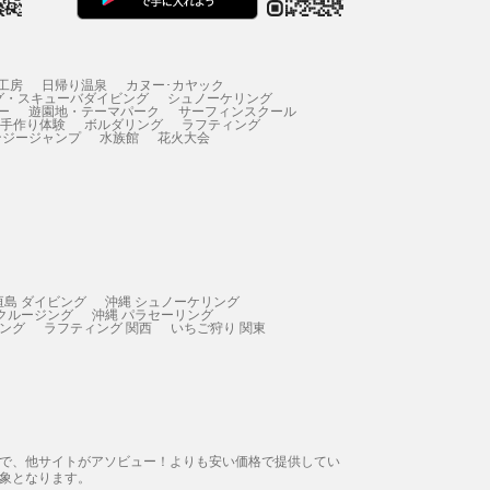
工房
日帰り温泉
カヌー･カヤック
グ・スキューバダイビング
シュノーケリング
ー
遊園地・テーマパーク
サーフィンスクール
 手作り体験
ボルダリング
ラフティング
ンジージャンプ
水族館
花火大会
垣島 ダイビング
沖縄 シュノーケリング
 クルージング
沖縄 パラセーリング
ィング
ラフティング 関西
いちご狩り 関東
態で、他サイトがアソビュー！よりも安い価格で提供してい
象となります。