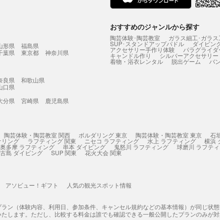
おすすめのジャンルから探す
陶芸体験･陶芸教室
ガラス細工･ガラス
SUP･スタンドアップパドル
ダイビン
山形県
福島県
アクセサリー手作り体験
パラグライダ
千葉県
東京都
神奈川県
キャンドル作り
シルバーアクセサリー
着物・浴衣レンタル
脱出ゲーム
バ
奈良県
和歌山県
山口県
大分県
宮崎県
鹿児島県
陶芸体験・陶芸教室 関西
ボルダリング 東京
陶芸体験・陶芸教室 東京
石
ケリング
ラフティング 関東
ニセコ ラフティング
水上 ラフティング
横浜
奥多摩 ラフティング
串本 ダイビング
鬼怒川 ラフティング
球磨川 ラフテ
古島 ダイビング
SUP 関東
花火大会 関東
アソビュー！ギフト
人気の観光スポット情報
プラン（体験内容、利用日、参加条件、キャンセル規約などの基本情報）が同じ状
いたします。ただし、比較する料金は誰でも確認できる一般公開したプランのみが対