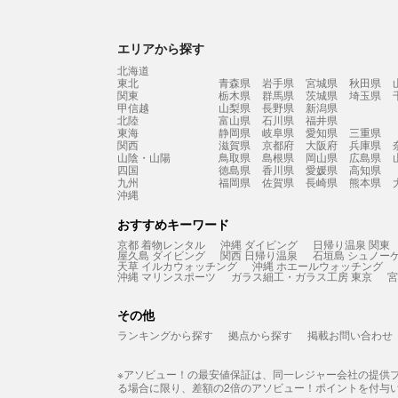
エリアから探す
北海道
東北
青森県
岩手県
宮城県
秋田県
関東
栃木県
群馬県
茨城県
埼玉県
甲信越
山梨県
長野県
新潟県
北陸
富山県
石川県
福井県
東海
静岡県
岐阜県
愛知県
三重県
関西
滋賀県
京都府
大阪府
兵庫県
山陰・山陽
鳥取県
島根県
岡山県
広島県
四国
徳島県
香川県
愛媛県
高知県
九州
福岡県
佐賀県
長崎県
熊本県
沖縄
おすすめキーワード
京都 着物レンタル
沖縄 ダイビング
日帰り温泉 関東
屋久島 ダイビング
関西 日帰り温泉
石垣島 シュノー
天草 イルカウォッチング
沖縄 ホエールウォッチング
沖縄 マリンスポーツ
ガラス細工・ガラス工房 東京
宮
その他
ランキングから探す
拠点から探す
掲載お問い合わせ
※アソビュー！の最安値保証は、同一レジャー会社の提供
る場合に限り、差額の2倍のアソビュー！ポイントを付与