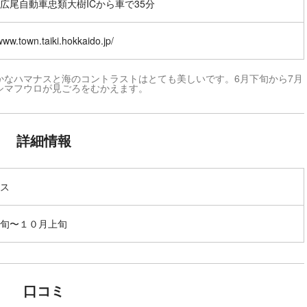
広尾自動車忠類大樹ICから車で35分
/www.town.taiki.hokkaido.jp/
かなハマナスと海のコントラストはとても美しいです。6月下旬から7月
シマフウロが見ごろをむかえます。
詳細情報
ス
旬〜１０月上旬
口コミ