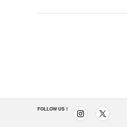
FOLLOW US！
instagram
x