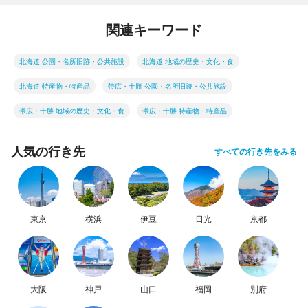
関連キーワード
北海道 公園・名所旧跡・公共施設
北海道 地域の歴史・文化・食
北海道 特産物・特産品
帯広・十勝 公園・名所旧跡・公共施設
帯広・十勝 地域の歴史・文化・食
帯広・十勝 特産物・特産品
人気の行き先
すべての行き先をみる
東京
横浜
伊豆
日光
京都
大阪
神戸
山口
福岡
別府