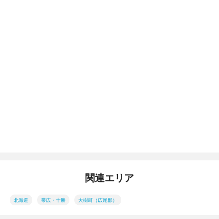
関連エリア
北海道
帯広・十勝
大樹町（広尾郡）