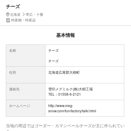
チーズ
北海道
帯広・十勝
特産物・特産品
基本情報
名称
チーズ
チーズ
住所
北海道広尾郡大樹町
連絡先
雪印メグミルク(株)大樹工場
TEL：01558-6-2121
ホームページ
http://www.meg-
snow.com/fun/factory/taiki.html
当地の周辺ではゴーダー・カマンベールチーズが主に作られてい