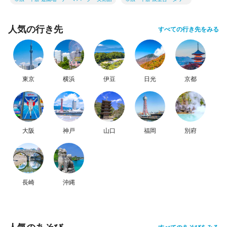
人気の行き先
すべての行き先をみる
東京
横浜
伊豆
日光
京都
大阪
神戸
山口
福岡
別府
長崎
沖縄