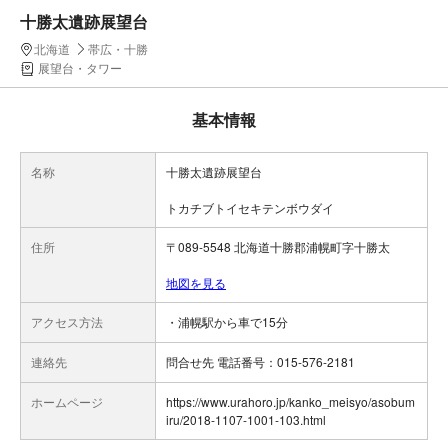
十勝太遺跡展望台
北海道
帯広・十勝
展望台・タワー
基本情報
名称
十勝太遺跡展望台
トカチブトイセキテンボウダイ
住所
〒089-5548 北海道十勝郡浦幌町字十勝太
地図を見る
アクセス方法
・浦幌駅から車で15分
連絡先
問合せ先 電話番号：015-576-2181
ホームページ
https://www.urahoro.jp/kanko_meisyo/asobum
iru/2018-1107-1001-103.html