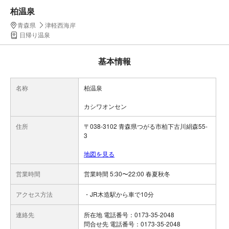
柏温泉
青森県
津軽西海岸
日帰り温泉
基本情報
名称
柏温泉
カシワオンセン
住所
〒038-3102 青森県つがる市柏下古川絹森55-
3
地図を見る
営業時間
営業時間 5:30〜22:00 春夏秋冬
アクセス方法
・JR木造駅から車で10分
連絡先
所在地 電話番号：0173-35-2048
問合せ先 電話番号：0173-35-2048