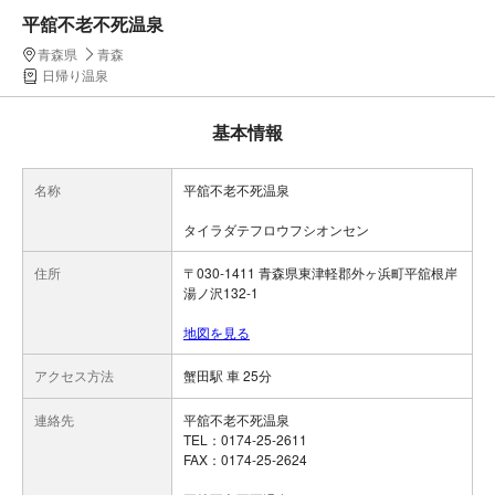
平舘不老不死温泉
青森県
青森
日帰り温泉
基本情報
名称
平舘不老不死温泉
タイラダテフロウフシオンセン
住所
〒030-1411 青森県東津軽郡外ヶ浜町平舘根岸
湯ノ沢132-1
地図を見る
アクセス方法
蟹田駅 車 25分
連絡先
平舘不老不死温泉
TEL：0174-25-2611
FAX：0174-25-2624