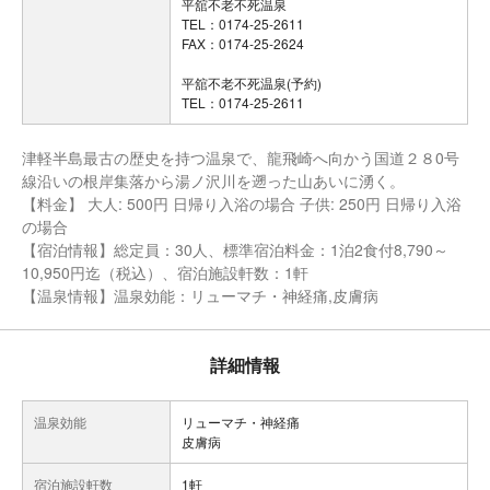
平舘不老不死温泉
TEL：0174-25-2611
FAX：0174-25-2624
平舘不老不死温泉(予約)
TEL：0174-25-2611
津軽半島最古の歴史を持つ温泉で、龍飛崎へ向かう国道２８0号
線沿いの根岸集落から湯ノ沢川を遡った山あいに湧く。
【料金】 大人: 500円 日帰り入浴の場合 子供: 250円 日帰り入浴
の場合
【宿泊情報】総定員：30人、標準宿泊料金：1泊2食付8,790～
10,950円迄（税込）、宿泊施設軒数：1軒
【温泉情報】温泉効能：リューマチ・神経痛,皮膚病
詳細情報
温泉効能
リューマチ・神経痛
皮膚病
宿泊施設軒数
1軒