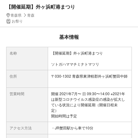
【開催延期】外ヶ浜町港まつり
青森県
青森
お祭り
基本情報
名称
【開催延期】外ヶ浜町港まつり
ソトガハママチミナトマツリ
住所
〒030-1302 青森県東津軽郡外ヶ浜町蟹田中師
営業時間
開催 2021年7月〜 日 09:30〜14:00 ※2021年
は新型コロナウイルス感染症の感染が拡大し
ている状況により開催延期（開催日程未
定）
開始時間は予定
アクセス方法
・JR蟹田駅から車で10分