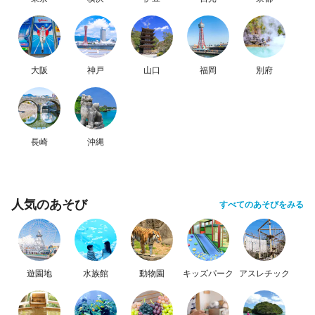
大阪
神戸
山口
福岡
別府
長崎
沖縄
人気のあそび
すべてのあそびをみる
遊園地
水族館
動物園
キッズパーク
アスレチック