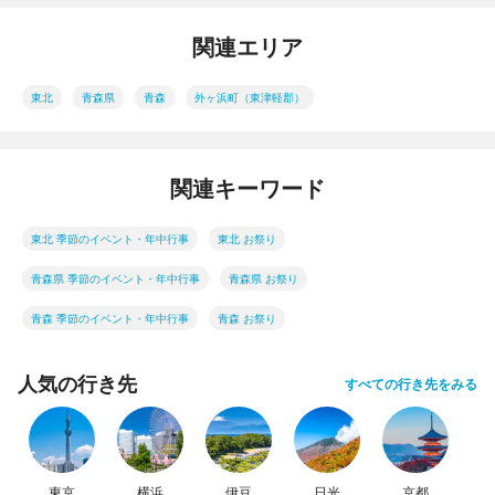
関連エリア
東北
青森県
青森
外ヶ浜町（東津軽郡）
関連キーワード
東北 季節のイベント・年中行事
東北 お祭り
青森県 季節のイベント・年中行事
青森県 お祭り
青森 季節のイベント・年中行事
青森 お祭り
人気の行き先
すべての行き先をみる
東京
横浜
伊豆
日光
京都