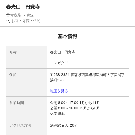
春光山 円覚寺
青森県
青森
お寺・寺院・仏閣
基本情報
名称
春光山 円覚寺
エンガクジ
住所
〒038-2324 青森県西津軽郡深浦町大字深浦字
浜町275
地図を見る
営業時間
公開 8:00～17:00 4月から11月
公開 8:00～16:00 12月から3月
休業 無休
アクセス方法
深浦駅 徒歩 20分