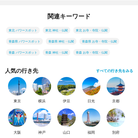
関連キーワード
東北 パワースポット
東北 神社・仏閣
東北 お寺・寺院・仏閣
青森県 パワースポット
青森県 神社・仏閣
青森県 お寺・寺院・仏閣
青森 パワースポット
青森 神社・仏閣
青森 お寺・寺院・仏閣
人気の行き先
すべての行き先をみる
東京
横浜
伊豆
日光
京都
大阪
神戸
山口
福岡
別府