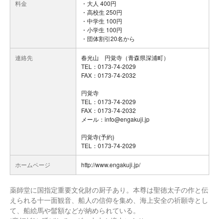
料金
・大人 400円
・高校生 250円
・中学生 100円
・小学生 100円
・団体割引20名から
連絡先
春光山 円覚寺（青森県深浦町）
TEL：0173-74-2029
FAX：0173-74-2032
円覚寺
TEL：0173-74-2029
FAX：0173-74-2032
メール：info@engakuji.jp
円覚寺(予約)
TEL：0173-74-2029
ホームページ
http://www.engakuji.jp/
薬師堂に国指定重要文化財の厨子あり。本尊は聖徳太子の作と伝
えられる十一面観音、船人の信仰を集め、海上安全の祈願寺とし
て、船絵馬や髷額などが納められている。