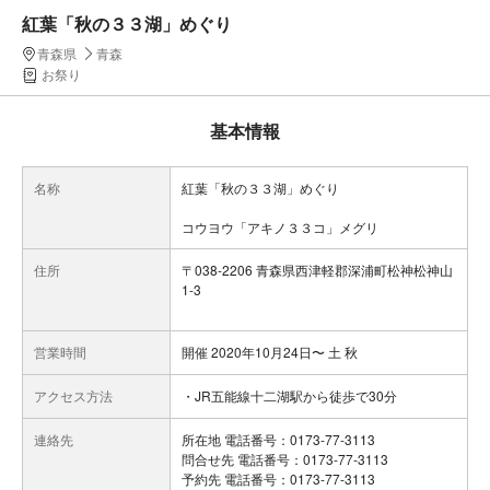
紅葉「秋の３３湖」めぐり
青森県
青森
お祭り
基本情報
名称
紅葉「秋の３３湖」めぐり
コウヨウ「アキノ３３コ」メグリ
住所
〒038-2206 青森県西津軽郡深浦町松神松神山
1-3
営業時間
開催 2020年10月24日〜 土 秋
アクセス方法
・JR五能線十二湖駅から徒歩で30分
連絡先
所在地 電話番号：0173-77-3113
問合せ先 電話番号：0173-77-3113
予約先 電話番号：0173-77-3113