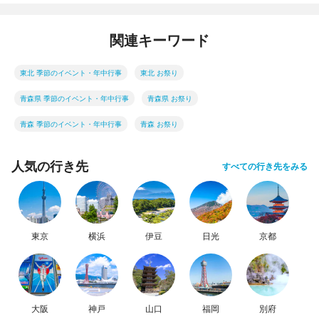
関連キーワード
東北 季節のイベント・年中行事
東北 お祭り
青森県 季節のイベント・年中行事
青森県 お祭り
青森 季節のイベント・年中行事
青森 お祭り
人気の行き先
すべての行き先をみる
東京
横浜
伊豆
日光
京都
大阪
神戸
山口
福岡
別府