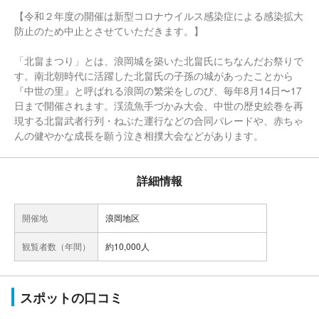
【令和２年度の開催は新型コロナウイルス感染症による感染拡大
防止のため中止とさせていただきます。】
「北畠まつり」とは、浪岡城を築いた北畠氏にちなんだお祭りで
す。南北朝時代に活躍した北畠氏の子孫の城があったことから
『中世の里』と呼ばれる浪岡の繁栄をしのび、毎年8月14日〜17
日まで開催されます。渓流魚手づかみ大会、中世の歴史絵巻を再
現する北畠武者行列・ねぶた運行などの合同パレードや、赤ちゃ
んの健やかな成長を願う泣き相撲大会などがあります。
詳細情報
開催地
浪岡地区
観覧者数（年間）
約10,000人
スポットの口コミ