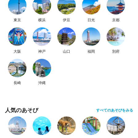
東京
横浜
伊豆
日光
京都
大阪
神戸
山口
福岡
別府
長崎
沖縄
人気のあそび
すべてのあそびをみる