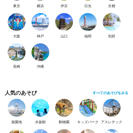
東京
横浜
伊豆
日光
京都
大阪
神戸
山口
福岡
別府
長崎
沖縄
人気のあそび
すべてのあそびをみる
遊園地
水族館
動物園
キッズパーク
アスレチック