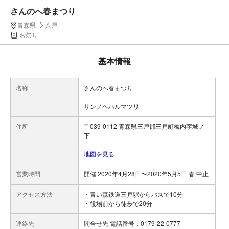
さんのへ春まつり
青森県
八戸
お祭り
基本情報
名称
さんのへ春まつり
サンノヘハルマツリ
住所
〒039-0112 青森県三戸郡三戸町梅内字城ノ
下
地図を見る
営業時間
開催 2020年4月28日〜2020年5月5日 春 中止
アクセス方法
・青い森鉄道三戸駅からバスで10分
・役場前から徒歩で20分
連絡先
問合せ先 電話番号：0179-22-0777