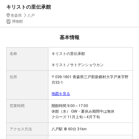
キリストの里伝承館
青森県
八戸
博物館
基本情報
名称
キリストの里伝承館
キリストノサトデンショウカン
住所
〒039-1801 青森県三戸郡新郷村大字戸来字野
月33-1
地図を見る
営業時間
開館時間 9:00～17:00
休館（水） GW・夏休み期間中は無休
クローズ 11月上旬～4月下旬
アクセス方法
八戸駅 車 60分 31km