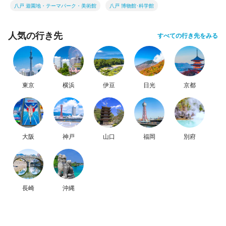
八戸 遊園地・テーマパーク・美術館
八戸 博物館･科学館
人気の行き先
すべての行き先をみる
東京
横浜
伊豆
日光
京都
大阪
神戸
山口
福岡
別府
長崎
沖縄