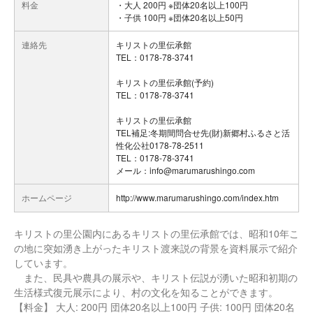
料金
・大人 200円 ※団体20名以上100円
・子供 100円 ※団体20名以上50円
連絡先
キリストの里伝承館
TEL：0178-78-3741
キリストの里伝承館(予約)
TEL：0178-78-3741
キリストの里伝承館
TEL補足:冬期間問合せ先(財)新郷村ふるさと活
性化公社0178-78-2511
TEL：0178-78-3741
メール：info@marumarushingo.com
ホームページ
http://www.marumarushingo.com/index.htm
キリストの里公園内にあるキリストの里伝承館では、昭和10年こ
の地に突如湧き上がったキリスト渡来説の背景を資料展示で紹介
しています。
また、民具や農具の展示や、キリスト伝説が湧いた昭和初期の
生活様式復元展示により、村の文化を知ることができます。
【料金】 大人: 200円 団体20名以上100円 子供: 100円 団体20名