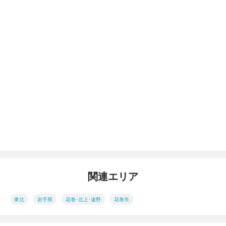
関連エリア
東北
岩手県
花巻･北上･遠野
花巻市