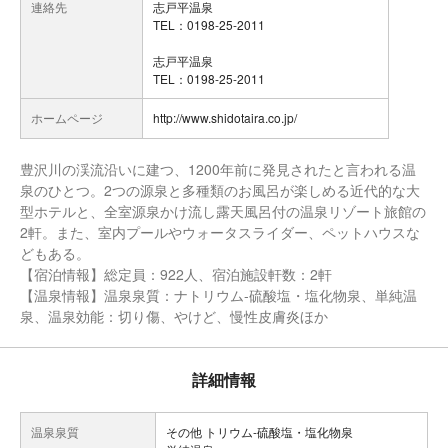
連絡先
志戸平温泉
TEL：0198-25-2011
志戸平温泉
TEL：0198-25-2011
ホームページ
http://www.shidotaira.co.jp/
豊沢川の渓流沿いに建つ、1200年前に発見されたと言われる温
泉のひとつ。2つの源泉と多種類のお風呂が楽しめる近代的な大
型ホテルと、全室源泉かけ流し露天風呂付の温泉リゾート旅館の
2軒。また、室内プールやウォータスライダー、ペットハウスな
どもある。
【宿泊情報】総定員：922人、宿泊施設軒数：2軒
【温泉情報】温泉泉質：ナトリウム-硫酸塩・塩化物泉、単純温
泉、温泉効能：切り傷、やけど、慢性皮膚炎ほか
詳細情報
温泉泉質
その他 トリウム-硫酸塩・塩化物泉