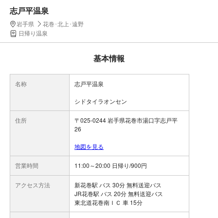
志戸平温泉
岩手県
花巻･北上･遠野
日帰り温泉
基本情報
名称
志戸平温泉
シドタイラオンセン
住所
〒025-0244 岩手県花巻市湯口字志戸平
26
地図を見る
営業時間
11:00～20:00 日帰り/900円
アクセス方法
新花巻駅 バス 30分 無料送迎バス
JR花巻駅 バス 20分 無料送迎バス
東北道花巻南ＩＣ 車 15分