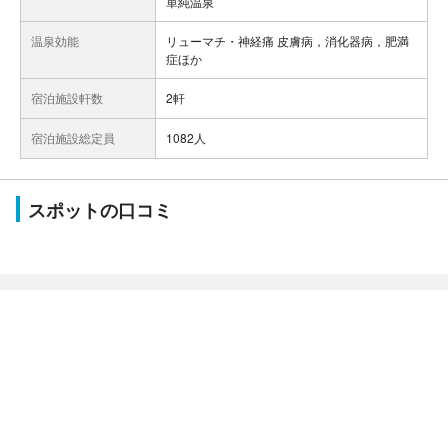
単純温泉
温泉効能
リューマチ・神経痛 皮膚病，消化器病，肥満
症ほか
宿泊施設軒数
2軒
宿泊施設総定員
1082人
スポットの口コミ