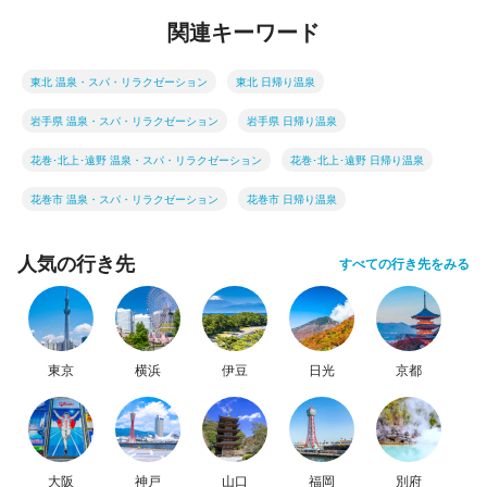
関連キーワード
東北 温泉・スパ・リラクゼーション
東北 日帰り温泉
岩手県 温泉・スパ・リラクゼーション
岩手県 日帰り温泉
花巻･北上･遠野 温泉・スパ・リラクゼーション
花巻･北上･遠野 日帰り温泉
花巻市 温泉・スパ・リラクゼーション
花巻市 日帰り温泉
人気の行き先
すべての行き先をみる
東京
横浜
伊豆
日光
京都
大阪
神戸
山口
福岡
別府