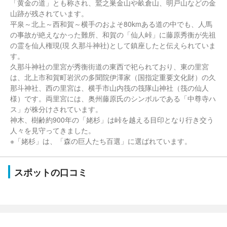
「黄金の道」とも称され、鷲之巣金山や畝倉山、明戸山などの金
山跡が残されています。
平泉～北上～西和賀～横手のおよそ80kmある道の中でも、人馬
の事故が絶えなかった難所、和賀の「仙人峠」に藤原秀衡が先祖
の霊を仙人権現(現 久那斗神社)として鎮座したと伝えられていま
す。
久那斗神社の里宮が秀衡街道の東西で祀られており、東の里宮
は、北上市和賀町岩沢の多聞院伊澤家（国指定重要文化財）の久
那斗神社、西の里宮は、横手市山内筏の筏隊山神社（筏の仙人
様）です。両里宮には、奥州藤原氏のシンボルである「中尊寺ハ
ス」が株分けされています。
神木、樹齢約900年の「姥杉」は峠を越える目印となり行き交う
人々を見守ってきました。
※「姥杉」は、「森の巨人たち百選」に選ばれています。
スポットの口コミ