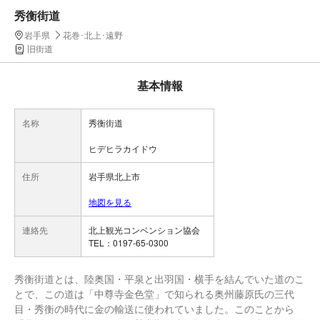
秀衡街道
岩手県
花巻･北上･遠野
旧街道
基本情報
名称
秀衡街道
ヒデヒラカイドウ
住所
岩手県北上市
地図を見る
連絡先
北上観光コンベンション協会
TEL：0197-65-0300
秀衡街道とは、陸奥国・平泉と出羽国・横手を結んでいた道のこ
とで、この道は「中尊寺金色堂」で知られる奥州藤原氏の三代
目・秀衡の時代に金の輸送に使われていました。このことから