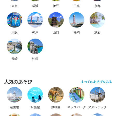
東京
横浜
伊豆
日光
京都
大阪
神戸
山口
福岡
別府
長崎
沖縄
人気のあそび
すべてのあそびをみる
遊園地
水族館
動物園
キッズパーク
アスレチック