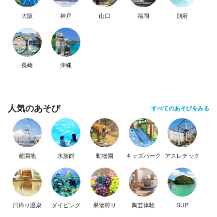
大阪
神戸
山口
福岡
別府
長崎
沖縄
人気のあそび
すべてのあそびをみる
遊園地
水族館
動物園
キッズパーク
アスレチック
日帰り温泉
ダイビング
果物狩り
陶芸体験
SUP