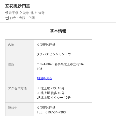
立花毘沙門堂
岩手県
花巻･北上･遠野
お寺・寺院・仏閣
基本情報
名称
立花毘沙門堂
タチバナビシャモンドウ
住所
〒024-0043 岩手県北上市立花16-
105
地図を見る
アクセス方法
JR北上駅 バス 10分
JR北上駅 徒歩 40分
JR北上駅 タクシー 10分
連絡先
立花毘沙門堂
TEL：0197-64-7303