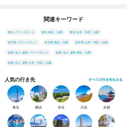
関連キーワード
東北 パワースポット
東北 神社・仏閣
東北 お寺・寺院・仏閣
岩手県 パワースポット
岩手県 神社・仏閣
岩手県 お寺・寺院・仏閣
花巻･北上･遠野 パワースポット
花巻･北上･遠野 神社・仏閣
花巻･北上･遠野 お寺・寺院・仏閣
人気の行き先
すべての行き先をみる
東京
横浜
伊豆
日光
京都