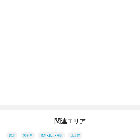
関連エリア
東北
岩手県
花巻･北上･遠野
北上市