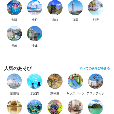
大阪
神戸
山口
福岡
別府
長崎
沖縄
人気のあそび
すべてのあそびをみる
遊園地
水族館
動物園
キッズパーク
アスレチック