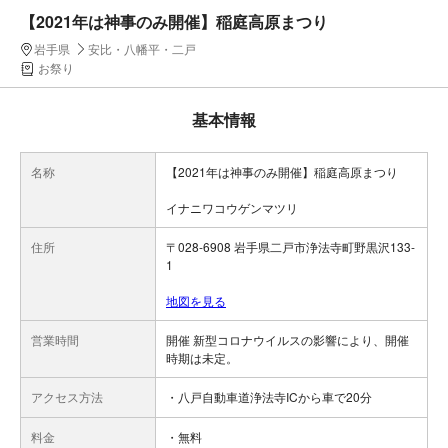
【2021年は神事のみ開催】稲庭高原まつり
岩手県
安比・八幡平・二戸
お祭り
基本情報
名称
【2021年は神事のみ開催】稲庭高原まつり
イナニワコウゲンマツリ
住所
〒028-6908 岩手県二戸市浄法寺町野黒沢133-
1
地図を見る
営業時間
開催 新型コロナウイルスの影響により、開催
時期は未定。
アクセス方法
・八戸自動車道浄法寺ICから車で20分
料金
・無料