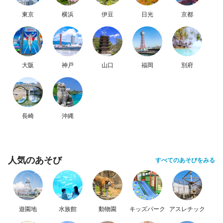
東京
横浜
伊豆
日光
京都
大阪
神戸
山口
福岡
別府
長崎
沖縄
人気のあそび
すべてのあそびをみる
遊園地
水族館
動物園
キッズパーク
アスレチック