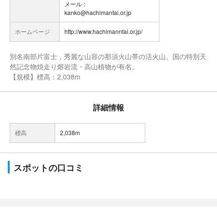
メール：
kanko@hachimantai.or.jp
ホームページ
http://www.hachimanntai.or.jp/
別名南部片富士，秀麗な山容の那須火山帯の活火山。国の特別天
然記念物焼走り熔岩流・高山植物が有名。
【規模】標高：2,038m
詳細情報
標高
2,038m
スポットの口コミ