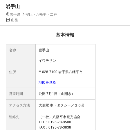
岩手山
岩手県
安比・八幡平・二戸
山岳
基本情報
名称
岩手山
イワテサン
住所
〒028-7100 岩手県八幡平市
地図を見る
営業時間
公開 7月1日（山開き）
アクセス方法
大更駅 車・タクシー／２０分
連絡先
（一社）八幡平市観光協会
TEL：0195-78-3500
FAX：0195-78-3838