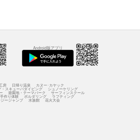
Android版アプリ
工房
日帰り温泉
カヌー･カヤック
グ・スキューバダイビング
シュノーケリング
ー
遊園地・テーマパーク
サーフィンスクール
 手作り体験
ボルダリング
ラフティング
ンジージャンプ
水族館
花火大会