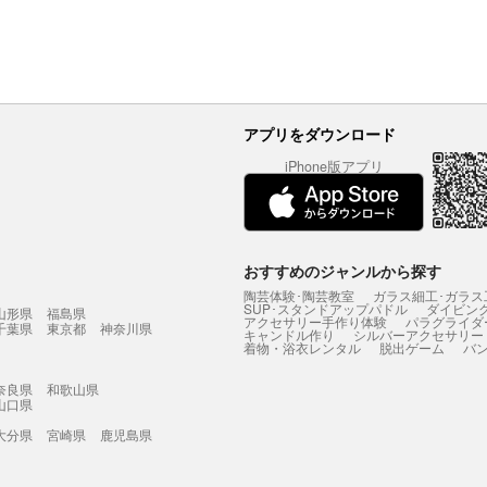
アプリをダウンロード
iPhone版アプリ
おすすめのジャンルから探す
陶芸体験･陶芸教室
ガラス細工･ガラス
SUP･スタンドアップパドル
ダイビン
山形県
福島県
アクセサリー手作り体験
パラグライダ
千葉県
東京都
神奈川県
キャンドル作り
シルバーアクセサリー
着物・浴衣レンタル
脱出ゲーム
バ
奈良県
和歌山県
山口県
大分県
宮崎県
鹿児島県