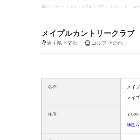
アソビュー！
東北
岩手県
雫石
滝沢市
メイプルカ
メイプルカントリークラブ
岩手県
雫石
ゴルフ その他
名称
メイプ
メイプ
住所
〒02
地図を