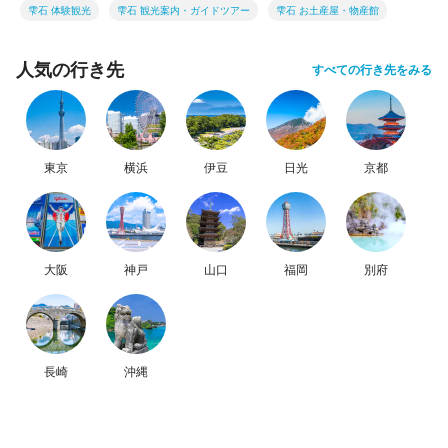
雫石 体験観光
雫石 観光案内・ガイドツアー
雫石 お土産屋・物産館
人気の行き先
すべての行き先をみる
東京
横浜
伊豆
日光
京都
大阪
神戸
山口
福岡
別府
長崎
沖縄