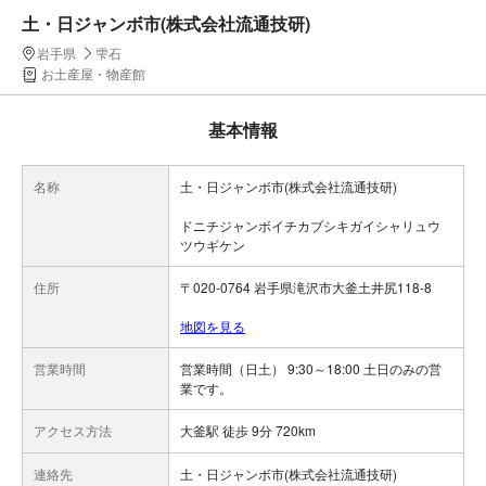
土・日ジャンボ市(株式会社流通技研)
岩手県
雫石
お土産屋・物産館
基本情報
名称
土・日ジャンボ市(株式会社流通技研)
ドニチジャンボイチカブシキガイシャリュウ
ツウギケン
住所
〒020-0764 岩手県滝沢市大釜土井尻118-8
地図を見る
営業時間
営業時間（日土） 9:30～18:00 土日のみの営
業です。
アクセス方法
大釜駅 徒歩 9分 720km
連絡先
土・日ジャンボ市(株式会社流通技研)