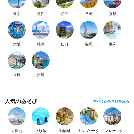
東京
横浜
伊豆
日光
京都
大阪
神戸
山口
福岡
別府
長崎
沖縄
人気のあそび
すべてのあそびをみる
遊園地
水族館
動物園
キッズパーク
アスレチック