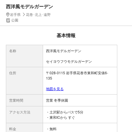
西洋風モデルガーデン
岩手県
花巻･北上･遠野
公園
基本情報
名称
西洋風モデルガーデン
セイヨウフウモデルガーデン
住所
〒028-0115 岩手県花巻市東和町安俵6-
135
地図を見る
営業時間
営業 冬季休園
アクセス方法
・土沢駅からバスで5分
・東和ICから すぐ
料金
・無料