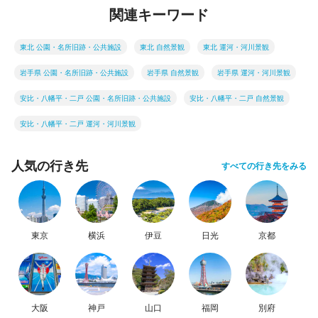
関連キーワード
東北 公園・名所旧跡・公共施設
東北 自然景観
東北 運河・河川景観
岩手県 公園・名所旧跡・公共施設
岩手県 自然景観
岩手県 運河・河川景観
安比・八幡平・二戸 公園・名所旧跡・公共施設
安比・八幡平・二戸 自然景観
安比・八幡平・二戸 運河・河川景観
人気の行き先
すべての行き先をみる
東京
横浜
伊豆
日光
京都
大阪
神戸
山口
福岡
別府