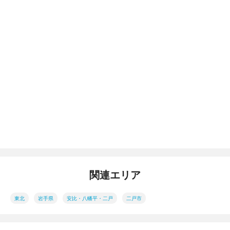
関連エリア
東北
岩手県
安比・八幡平・二戸
二戸市