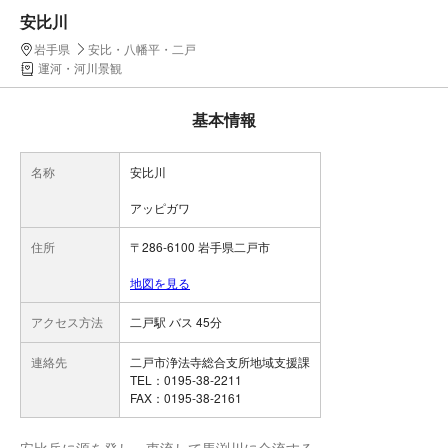
安比川
岩手県
安比・八幡平・二戸
運河・河川景観
基本情報
名称
安比川
アッピガワ
住所
〒286-6100 岩手県二戸市
地図を見る
アクセス方法
二戸駅 バス 45分
連絡先
二戸市浄法寺総合支所地域支援課
TEL：0195-38-2211
FAX：0195-38-2161