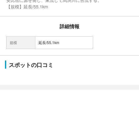
安比岳に源を発し、東流して馬渕川に合流する。
【規模】延長/55.1km
詳細情報
規模
延長/55.1km
スポットの口コミ