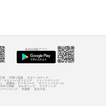
Android版アプリ
工房
日帰り温泉
カヌー･カヤック
グ・スキューバダイビング
シュノーケリング
ー
遊園地・テーマパーク
サーフィンスクール
 手作り体験
ボルダリング
ラフティング
ンジージャンプ
水族館
花火大会