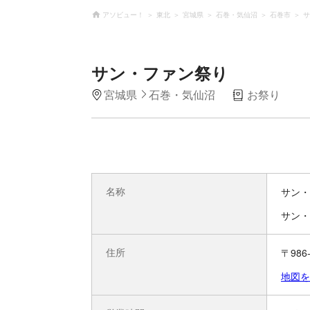
アソビュー！
東北
宮城県
石巻・気仙沼
石巻市
サ
サン・ファン祭り
宮城県
石巻・気仙沼
お祭り
名称
サン・
サン・
住所
〒98
地図を