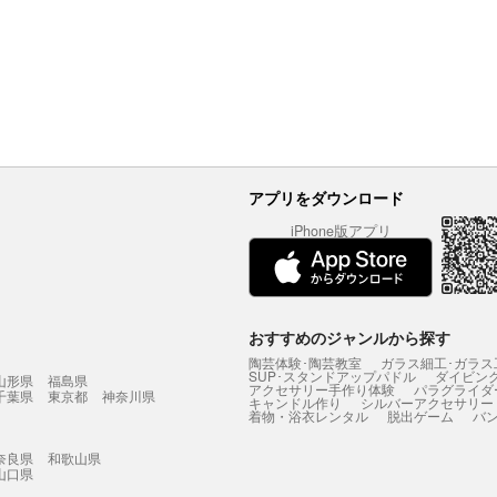
アプリをダウンロード
iPhone版アプリ
おすすめのジャンルから探す
陶芸体験･陶芸教室
ガラス細工･ガラス
SUP･スタンドアップパドル
ダイビン
山形県
福島県
アクセサリー手作り体験
パラグライダ
千葉県
東京都
神奈川県
キャンドル作り
シルバーアクセサリー
着物・浴衣レンタル
脱出ゲーム
バ
奈良県
和歌山県
山口県