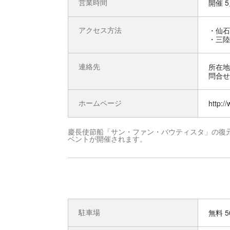
営業時間
開催 
アクセス方法
・仙石
・三陸
連絡先
所在地 
問合せ先
ホームページ
http:/
慶長使節船「サン・ファン・バウティスタ」の復
ベントが開催されます。
駐車場
無料 