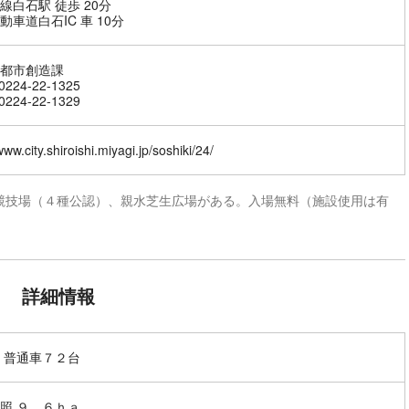
線白石駅 徒歩 20分
動車道白石IC 車 10分
都市創造課
224-22-1325
224-22-1329
www.city.shiroishi.miyagi.jp/soshiki/24/
競技場（４種公認）、親水芝生広場がある。入場無料（施設使用は有
詳細情報
 普通車７２台
照 ９．６ｈａ