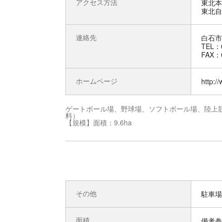
アクセス方法
東北本
東北自
連絡先
白石市
TEL：0
FAX：0
ホームページ
http://
ゲートボール場、野球場、ソフトボール場、陸上
料）
【規模】面積：9.6ha
その他
駐車場
面積
備考参