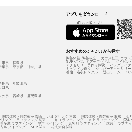
アプリをダウンロード
iPhone版アプリ
おすすめのジャンルから探す
陶芸体験･陶芸教室
ガラス細工･ガラス
SUP･スタンドアップパドル
ダイビン
山形県
福島県
アクセサリー手作り体験
パラグライダ
千葉県
東京都
神奈川県
キャンドル作り
シルバーアクセサリー
着物・浴衣レンタル
脱出ゲーム
バ
奈良県
和歌山県
山口県
大分県
宮崎県
鹿児島県
陶芸体験・陶芸教室 関西
ボルダリング 東京
陶芸体験・陶芸教室 東京
石
ケリング
ラフティング 関東
ニセコ ラフティング
水上 ラフティング
横浜
奥多摩 ラフティング
串本 ダイビング
鬼怒川 ラフティング
球磨川 ラフテ
古島 ダイビング
SUP 関東
花火大会 関東