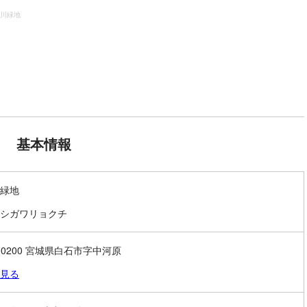
川緑地
基本情報
緑地
シガワリョクチ
9-0200 宮城県白石市字中河原
見る