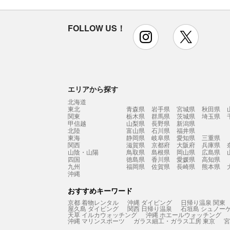
FOLLOW US！
instagram
x
エリアから探す
北海道
東北
青森県
岩手県
宮城県
秋田県
関東
栃木県
群馬県
茨城県
埼玉県
甲信越
山梨県
長野県
新潟県
北陸
富山県
石川県
福井県
東海
静岡県
岐阜県
愛知県
三重県
関西
滋賀県
京都府
大阪府
兵庫県
山陰・山陽
鳥取県
島根県
岡山県
広島県
四国
徳島県
香川県
愛媛県
高知県
九州
福岡県
佐賀県
長崎県
熊本県
沖縄
おすすめキーワード
京都 着物レンタル
沖縄 ダイビング
日帰り温泉 関東
屋久島 ダイビング
関西 日帰り温泉
石垣島 シュノー
天草 イルカウォッチング
沖縄 ホエールウォッチング
沖縄 マリンスポーツ
ガラス細工・ガラス工房 東京
宮