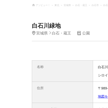
アソビュー！
東北
宮城県
白石・蔵王
白石市
白石
白石川緑地
宮城県
白石・蔵王
公園
名称
白石川
シロイ
住所
〒98
地図を