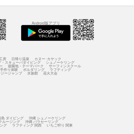
Android版アプリ
工房
日帰り温泉
カヌー･カヤック
グ・スキューバダイビング
シュノーケリング
ー
遊園地・テーマパーク
サーフィンスクール
 手作り体験
ボルダリング
ラフティング
ンジージャンプ
水族館
花火大会
垣島 ダイビング
沖縄 シュノーケリング
 クルージング
沖縄 パラセーリング
ィング
ラフティング 関西
いちご狩り 関東