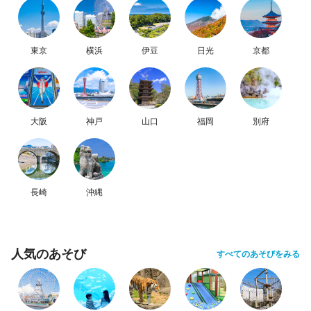
東京
横浜
伊豆
日光
京都
大阪
神戸
山口
福岡
別府
長崎
沖縄
人気のあそび
すべてのあそびをみる