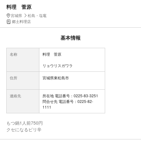
料理 菅原
宮城県
松島・塩竈
郷土料理店
基本情報
名称
料理 菅原
リョウリスガワラ
住所
宮城県東松島市
連絡先
所在地 電話番号：0225-83-3251
問合せ先 電話番号：0225-82-
1111
もつ鍋1人前750円
クセになるピリ辛