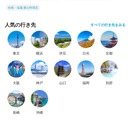
松島・塩竈 郷土料理店
人気の行き先
すべての行き先をみる
東京
横浜
伊豆
日光
京都
大阪
神戸
山口
福岡
別府
長崎
沖縄