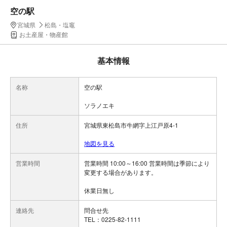
空の駅
宮城県
松島・塩竈
お土産屋・物産館
基本情報
名称
空の駅
ソラノエキ
住所
宮城県東松島市牛網字上江戸原4-1
地図を見る
営業時間
営業時間 10:00～16:00 営業時間は季節により
変更する場合があります。
休業日無し
連絡先
問合せ先
TEL：0225-82-1111