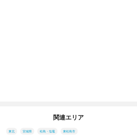
関連エリア
東北
宮城県
松島・塩竈
東松島市