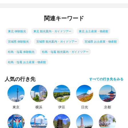
関連キーワード
東北 体験観光
東北 観光案内・ガイドツアー
東北 お土産屋・物産館
宮城県 体験観光
宮城県 観光案内・ガイドツアー
宮城県 お土産屋・物産館
松島・塩竈 体験観光
松島・塩竈 観光案内・ガイドツアー
松島・塩竈 お土産屋・物産館
人気の行き先
すべての行き先をみる
東京
横浜
伊豆
日光
京都