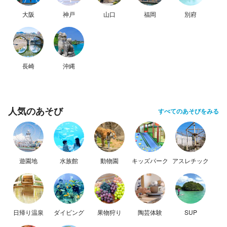
大阪
神戸
山口
福岡
別府
長崎
沖縄
人気のあそび
すべてのあそびをみる
遊園地
水族館
動物園
キッズパーク
アスレチック
日帰り温泉
ダイビング
果物狩り
陶芸体験
SUP