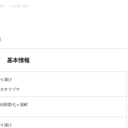
田郡）
山の香り漬け
品
基本情報
り漬け
カオリヅケ
刈田郡七ヶ宿町
り漬け