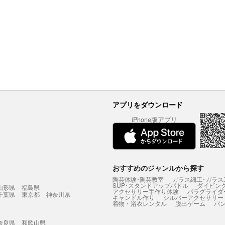
アプリをダウンロード
iPhone版アプリ
おすすめのジャンルから探す
陶芸体験･陶芸教室
ガラス細工･ガラス
SUP･スタンドアップパドル
ダイビン
山形県
福島県
アクセサリー手作り体験
パラグライダ
千葉県
東京都
神奈川県
キャンドル作り
シルバーアクセサリー
着物・浴衣レンタル
脱出ゲーム
バ
奈良県
和歌山県