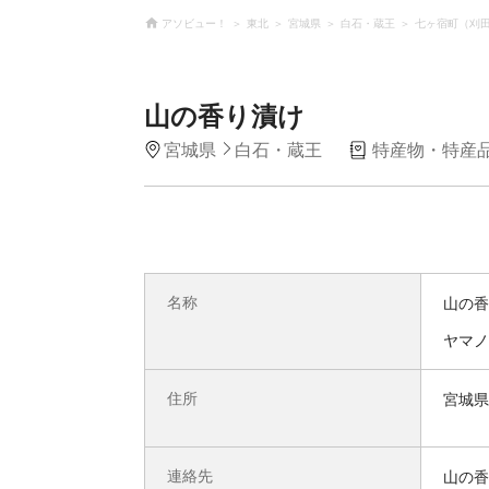
アソビュー！
東北
宮城県
白石・蔵王
七ヶ宿町（刈
山の香り漬け
宮城県
白石・蔵王
特産物・特産
名称
山の香
ヤマノ
住所
宮城県
連絡先
山の香