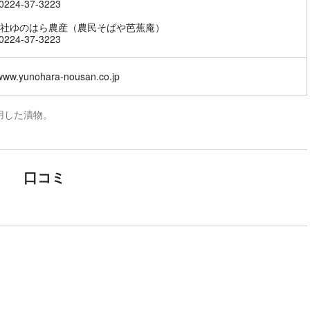
224-37-3223
社ゆのはら農産（農民そばや芭蕉庵）
224-37-3223
/www.yunohara-nousan.co.jp
用した漬物。
口コミ