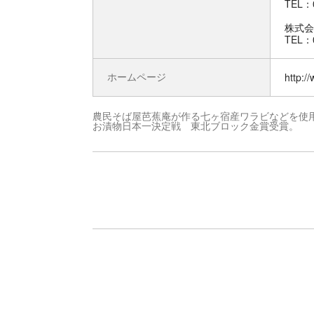
TEL：0
株式会
TEL：0
ホームページ
http:/
農民そば屋芭蕉庵が作る七ヶ宿産ワラビなどを使
お漬物日本一決定戦 東北ブロック金賞受賞。