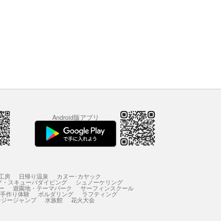
Android版アプリ
工房
日帰り温泉
カヌー･カヤック
グ・スキューバダイビング
シュノーケリング
ー
遊園地・テーマパーク
サーフィンスクール
 手作り体験
ボルダリング
ラフティング
ンジージャンプ
水族館
花火大会